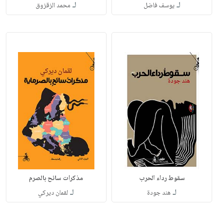
لـ
لـ
يوسف فاضل
محمد الزقزوق
سقوط رداء الحرب
مذكرات سائح بالصرم
لـ
لـ
هند جودة
لقمان ديركي