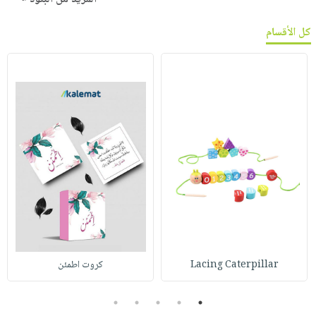
كل الأقسام
Lacing Caterpillar
كروت اطمئن
5
4
3
2
1