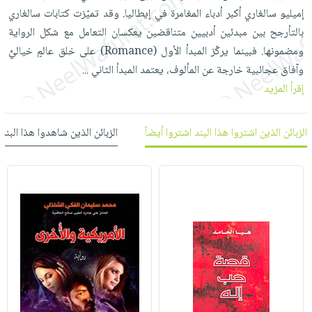
العناية
الأكثر
شحن
إميليو سالغاري أكبر أدباء المغامرة في إيطاليا. وقد تميّزت كتابات سالغاري
أدوات
بالأسنان
مبيعاً
مجاني
بالتأرجح بين مبدئين أدبيين متناقضين يعكسان التعامل مع شكل الرواية
المائدة
الحمية
العودة
ومضمونها. فبينما يركّز المبدأ الأول (Romance) على خلق عالمٍ خياليٍّ
بنود
الأوعية
والتغذية
للمدارس
وآفاق عجائبية خارجة عن المألوف، يعتمد المبدأ الثاني
...
مختارة
والتخزين
اشتراكات
إقرأ المزيد
اكسسوارات
أدوات
كتب
كل
بحث
المطبخ
الاشتراكات
اكسسوارات
الزبائن الذين اشتروا هذا البند اشتروا أيضاً
الزبائن الذين شاهدوا هذا البند
متقدم
منزلية
صندوق
القراءة
اكسسوارات
iKitab
ملابس
نيل
بلا
مطرزات
وفرات
حدود
حقائب
عن
حسابك
حلي
الشركة
عناية
لائحة
سياسة
بالذات
الأمنيات
الشركة