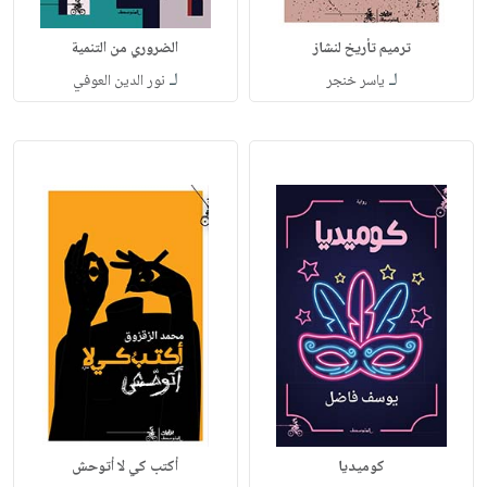
ترميم تأريخ لنشاز
الضروري من التنمية
لـ
لـ
ياسر خنجر
نور الدين العوفي
كوميديا
أكتب كي لا أتوحش