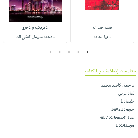
صابون
فيديوهات
عربة
أطفال
أسئلة
التسوق
مناسبات
يتكرر
قصة حب إله
الأمريكية والأخرى
طرحها
نشرة
لـ هيا الحامد
لـ محمد سليمان الفكي الشا
الإصدارات
خدمات
نيل
5
4
3
2
1
وفرات
انشر
معلومات إضافية عن الكتاب
كتابك
تواصل
ترجمة:
كاصد محمد
معنا
لغة:
عربي
طبعة:
1
حجم:
21×14
عدد الصفحات:
407
مجلدات:
1