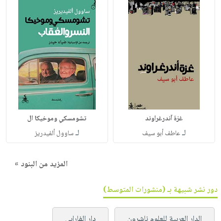
غزة آندرغراوند
تشومسكي وموخيكا ال
لـ
لـ
عاطف أبو سيف
ساوول ألفيدريز
المزيد من البنود »
دور نشر شبيهة بـ (منشورات المتوسط)
الدار العربية للعلوم ناشرون
دار الفارابي