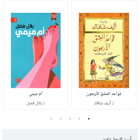
قواعد العشق الأربعون
أم ميمي
لـ أليف شافاك
لـ بلال فضل
5
4
3
2
1