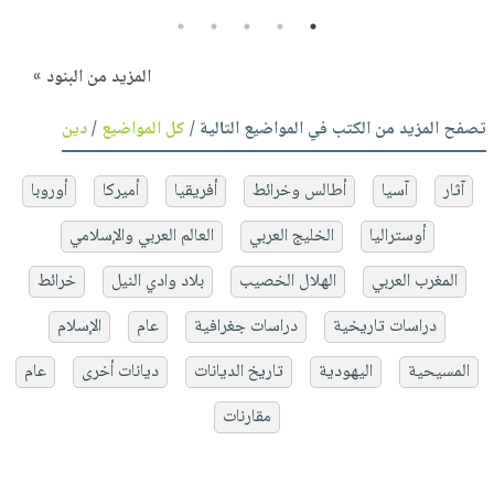
5
4
3
2
1
المزيد من البنود »
تصفح المزيد من الكتب في المواضيع التالية /
كل المواضيع
/
دين
آثار
آسيا
أطالس وخرائط
أفريقيا
أميركا
أوروبا
أوستراليا
الخليج العربي
العالم العربي والإسلامي
المغرب العربي
الهلال الخصيب
بلاد وادي النيل
خرائط
دراسات تاريخية
دراسات جغرافية
عام
الإسلام
المسيحية
اليهودية
تاريخ الديانات
ديانات أخرى
عام
مقارنات