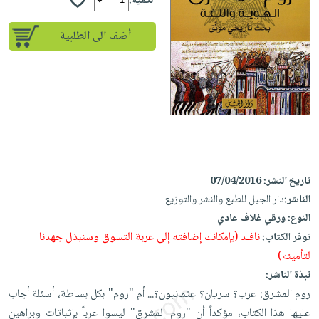
إختياراتنا
الكمية:
تعليمية
أسئلة
إختياراتنا
المواضيع
iKitab
يتكرر
أضف الى الطلبية
كتب
بلا
الأكثر
طرحها
أكاديمية
الصحة
حدود
مبيعاً
تحميل
والعناية
صندوق
أسئلة
إختياراتنا
masmu3
الشخصية
القراءة
يتكرر
وسائل
على
جديد
English
طرحها
تعليمية
Android
books
الكل
تحميل
صندوق
تحميل
iKitab
أجهزة
القراءة
المطبخ
masmu3
تاريخ النشر:
07/04/2016
على
العناية
والسفرة
على
جوائز
الناشر:
دار الجيل للطبع والنشر والتوزيع
Android
جديد
الشخصية
Apple
النوع:
ورقي غلاف عادي
تحميل
العناية
الكل
نافـد (بإمكانك إضافته إلى عربة التسوق وسنبذل جهدنا
توفر الكتاب:
iKitab
وتصفيف
أواني
لتأمينه)
متجر
على
الشعر
الطهي
نبذة الناشر:
الهدايا
Apple
العناية
روم المشرق: عرب؟ سريان؟ عثمانيون؟... أم "روم" بكل بساطة، أسئلة أجاب
أدوات
بالجسم
أقسام
عليها هذا الكتاب، مؤكداً أن "روم المشرق" ليسوا عرباً بإثباتات وبراهين
الخبز