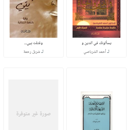
يسألونك في الدين و
وقتلت بيي...
لـ
لـ
أحمد الشرباصي
شربل رحمة