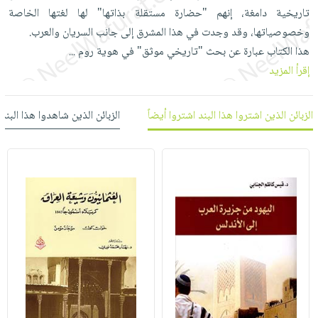
العناية
الأكثر
شحن
تاريخية دامغة، إنهم "حضارة مستقلة بذاتها" لها لغتها الخاصة
أدوات
بالأسنان
مبيعاً
مجاني
وخصوصياتها، وقد وجدت في هذا المشرق إلى جانب السريان والعرب.
المائدة
الحمية
العودة
هذا الكتاب عبارة عن بحث "تاريخي موثق" في هوية روم
...
بنود
الأوعية
والتغذية
للمدارس
إقرأ المزيد
مختارة
والتخزين
اشتراكات
اكسسوارات
أدوات
كتب
كل
الزبائن الذين اشتروا هذا البند اشتروا أيضاً
الزبائن الذين شاهدوا هذا البند
بحث
المطبخ
الاشتراكات
اكسسوارات
متقدم
منزلية
صندوق
القراءة
اكسسوارات
iKitab
ملابس
نيل
بلا
مطرزات
وفرات
حدود
حقائب
عن
حسابك
حلي
الشركة
عناية
لائحة
سياسة
بالذات
الأمنيات
الشركة