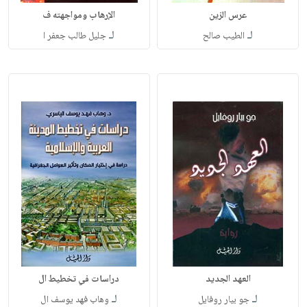
عرس الزين
الإرهاب ومواجهته ف
لـ
لـ
الطيب صالح
جليل طالب جعفر ا
العهد الجديد
دراسات في تخطيط ال
لـ
لـ
جو بيار روفايل
وهاب فهد يوسف ال