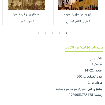
صابون
فيديوهات
عربة
أطفال
أسئلة
التسوق
اليهود من جزيرة العرب
العثمانيون وشيعة العرا
مناسبات
يتكرر
لـ قيس كاظم الجنابي
لـ خوان كول
طرحها
نشرة
الإصدارات
خدمات
5
4
3
2
1
نيل
وفرات
معلومات إضافية عن الكتاب
انشر
كتابك
لغة:
عربي
تواصل
طبعة:
1
حجم:
21×14
معنا
عدد الصفحات:
560
مجلدات:
1
يحتوي على:
صور/رسوم،رسوم بيانية
ردمك:
9789953783475