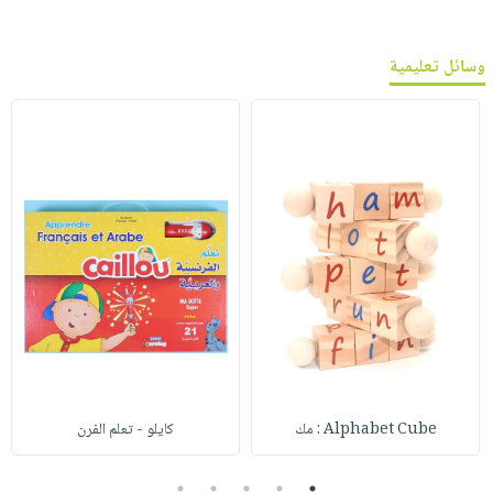
وسائل تعليمية
Alphabet Cube : مك
كايلو - تعلم الفرن
5
4
3
2
1