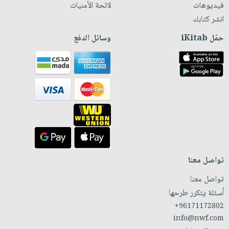
فيديوهات
لائحة الأمنيات
انشر كتابك
حمّل iKitab
وسائل الدفع
تواصل معنا
تواصل معنا
أسئلة يتكرر طرحها
+96171172802
info@nwf.com