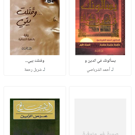
يسألونك في الدين و
وقتلت بيي...
لـ
لـ
أحمد الشرباصي
شربل رحمة