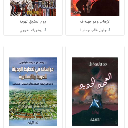
الإرهاب ومواجهته ف
روم المشرق الهوية
لـ
لـ
جليل طالب جعفر ا
رودريك الخوري