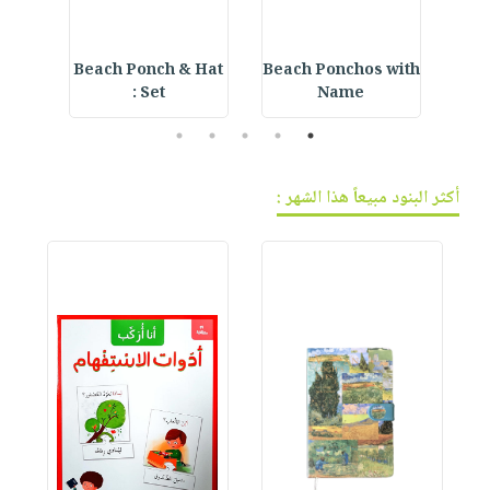
ning
Beach Ponch & Hat
Beach Ponchos with
E
Set :
Name
5
4
3
2
1
أكثر البنود مبيعاً هذا الشهر :