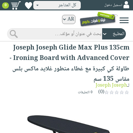
كل المتاجر
تسجيل دخول
0
كتب
ورقية
المواضيع
صدر
كتب
Joseph Joseph Glide Max Plus 135cm
حديثاً
الكترونية
Ironing Board with Advanced Cover -
الأكثر
الصفحة
طاولة كي كبيرة مع غطاء متطور غلايد ماكس بلس
مبيعاً
الرئيسية
كتب
جوائز
مقاس 135 سم
صدر
صوتية
لـ
Joseph Joseph
شحن
حديثاً
(0)
0 التعليقات
الصفحة
مخفض
الأكثر
الرئيسية
عروض
أطفال
مبيعاً
masmu3
خاصة
وناشئة
كتب
بلا
صفحات
مجانية
الصفحة
وسائل
حدود
مشوقة
الرئيسية