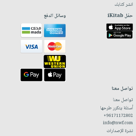
انشر كتابك
حمّل iKitab
وسائل الدفع
تواصل معنا
تواصل معنا
أسئلة يتكرر طرحها
+96171172802
info@nwf.com
نشرة الإصدارات