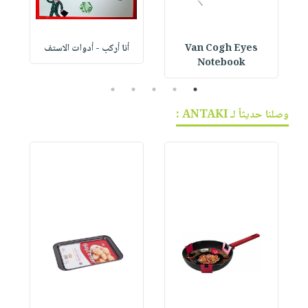
Van Cogh Eyes
أنا أركب - أدوات الاستف
 1
Notebook
5
4
3
2
1
وصلنا حديثاً لـ ANTAKI :