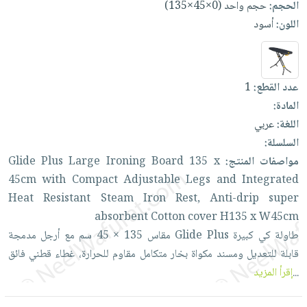
الحجم:
حجم واحد (0×45×135)
العناية
الأكثر
شحن
أدوات
اللون:
أسود
بالأسنان
مبيعاً
مجاني
المائدة
الحمية
العودة
بنود
الأوعية
والتغذية
للمدارس
مختارة
والتخزين
اشتراكات
اكسسوارات
عدد القطع:
1
أدوات
كتب
المادة:
كل
بحث
المطبخ
اللغة:
عربي
الاشتراكات
اكسسوارات
متقدم
السلسلة:
منزلية
صندوق
مواصفات المنتج:
x
135
Board
Ironing
Large
Plus
Glide
القراءة
اكسسوارات
45cm
with
Compact
Adjustable
Legs
and
Integrated
نيل
iKitab
ملابس
Heat
Resistant
Steam
Iron
Rest,
Anti-drip
super
وفرات
بلا
مطرزات
absorbent
Cotton
cover
H135
x
W45cm
حدود
عن
حقائب
حسابك
طاولة
كي
كبيرة
Plus
Glide
مقاس
135
×
45
سم
مع
أرجل
مدمجة
الشركة
حلي
قابلة
للتعديل
ومسند
مكواة
بخار
متكامل
مقاوم
للحرارة،
غطاء
قطني
فائق
لائحة
سياسة
...
إقرأ المزيد
عناية
الأمنيات
الشركة
بالذات