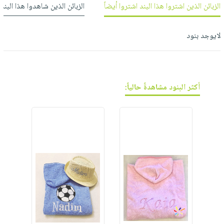
فيديوهات
صابون
عربة
الزبائن الذين اشتروا هذا البند اشتروا أيضاً
الزبائن الذين شاهدوا هذا البند
أسئلة
التسوق
أطفال
يتكرر
مناسبات
لايوجد بنود
طرحها
نشرة
الإصدارات
خدمات
نيل
وفرات
أكثر البنود مشاهدةً حالياً:
انشر
كتابك
تواصل
معنا