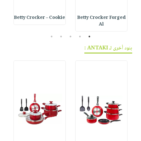
e
Betty Crocker – Cookie
Betty Crocker Forged
Al
5
4
3
2
1
بنود أخرى لـ ANTAKI :