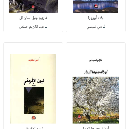
بلاد أورورا
تاريخ جبل لبنان ال
لـ
لـ
مي قبيسي
عبد الكريم حبلص
أوراق بعثرها الدما
ليون الافريقي