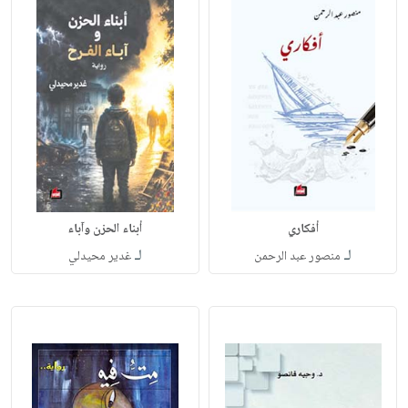
أفكاري
أبناء الحزن وآباء
لـ
لـ
منصور عبد الرحمن
غدير محيدلي