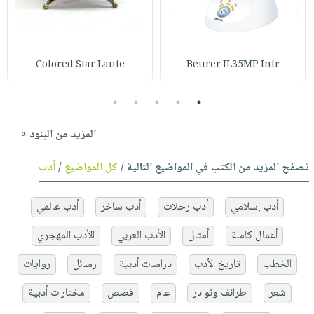
Colored Star Lante
Beurer IL35MP Infr
5
4
3
2
1
المزيد من البنود »
تصفح المزيد من الكتب في المواضيع التالية /
كل المواضيع
/
أدب
أدب إسلامي
أدب رحلات
أدب ساخر
أدب عالمي
أعمال كاملة
أمثال
الأدب العربي
الأدب المهجري
الخطب
تاريخ الأدب
دراسات أدبية
رسائل
روايات
شعر
طرائف ونوادر
عام
قصص
مختارات أدبية