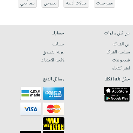
مسرحيات
مقالات أدبية
نصوص
نقد أدبي
عن نيل وفرات
حسابك
عن الشركة
حسابك
سياسة الشركة
عربة التسوق
فيديوهات
لائحة الأمنيات
انشر كتابك
حمّل iKitab
وسائل الدفع