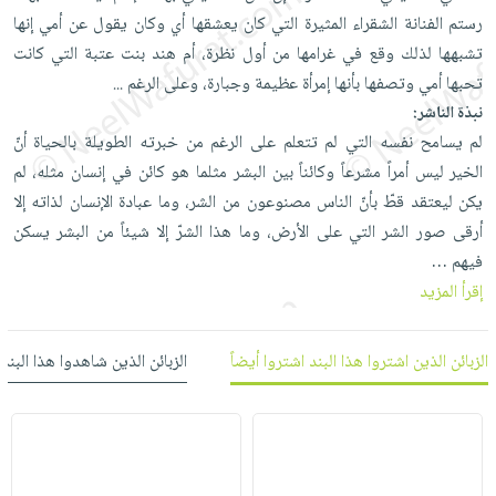
العناية
الأكثر
شحن
رستم الفنانة الشقراء المثيرة التي كان يعشقها أي وكان يقول عن أمي إنها
أدوات
بالأسنان
مبيعاً
مجاني
تشبهها لذلك وقع في غرامها من أول نظرة، أم هند بنت عتبة التي كانت
المائدة
الحمية
العودة
تحبها أمي وتصفها بأنها إمرأة عظيمة وجبارة، وعلى الرغم
...
بنود
الأوعية
والتغذية
للمدارس
نبذة الناشر:
مختارة
والتخزين
اشتراكات
اكسسوارات
لم يسامح نفسه التي لم تتعلم على الرغم من خبرته الطويلة بالحياة أنّ
أدوات
كتب
الخير ليس أمراً مشرعاً وكائناً بين البشر مثلما هو كائن في إنسان مثله، لم
كل
بحث
المطبخ
يكن ليعتقد قطّ بأنّ الناس مصنوعون من الشر، وما عبادة الإنسان لذاته إلا
الاشتراكات
اكسسوارات
متقدم
أرقى صور الشر التي على الأرض، وما هذا الشرّ إلا شيئاً من البشر يسكن
منزلية
صندوق
فيهم …
القراءة
اكسسوارات
إقرأ المزيد
iKitab
ملابس
نيل
بلا
مطرزات
وفرات
حدود
الزبائن الذين اشتروا هذا البند اشتروا أيضاً
الزبائن الذين شاهدوا هذا البند
حقائب
عن
حسابك
حلي
الشركة
عناية
لائحة
سياسة
بالذات
الأمنيات
الشركة