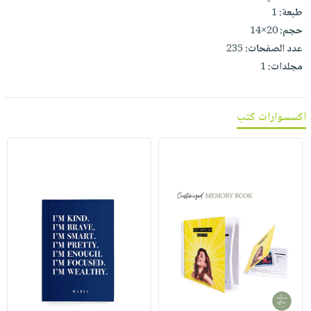
طبعة:
1
حجم:
20×14
عدد الصفحات:
235
مجلدات:
1
اكسسوارات كتب