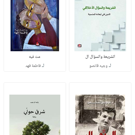
الشريعة والسؤال ال
مت فيه
لـ
لـ
وجيه قانصو
فاطمة فهد