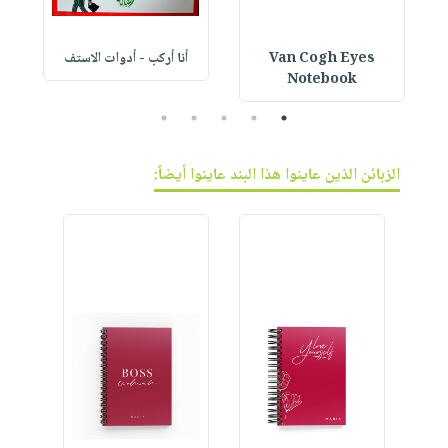
Van Cogh Eyes
أنا أركب - أدوات الاستف
 1
Notebook
5
4
3
2
1
الزبائن الذين عاينوا هذا البند عاينوا أيضاً: