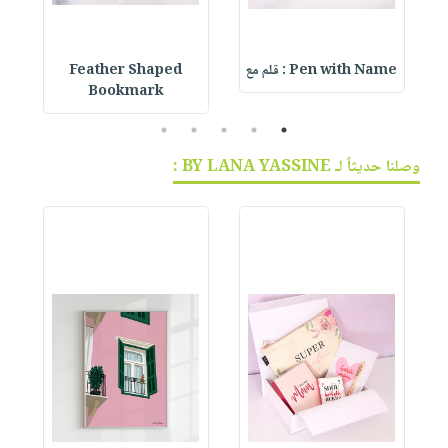
Pen with Name : قلم مع
Feather Shaped
 &
Bookmark
5
4
3
2
1
وصلنا حديثاً لـ BY LANA YASSINE :