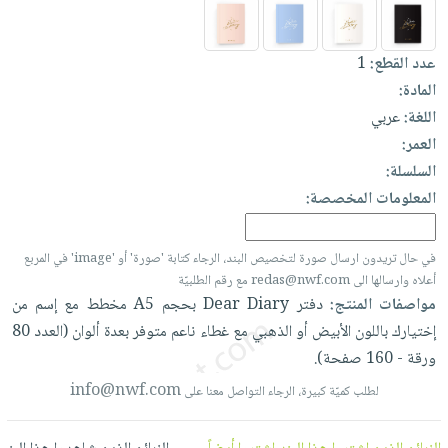
العناية
الأكثر
شحن
أدوات
بالأسنان
مبيعاً
مجاني
المائدة
عدد القطع:
1
الحمية
العودة
بنود
الأوعية
المادة:
والتغذية
للمدارس
مختارة
والتخزين
اشتراكات
اللغة:
عربي
اكسسوارات
أدوات
العمر:
كتب
كل
بحث
المطبخ
السلسلة:
الاشتراكات
اكسسوارات
متقدم
المعلومات المخصصة:
منزلية
صندوق
القراءة
اكسسوارات
في حال تريدون ارسال صورة لتخصيص البند، الرجاء كتابة 'صورة' أو 'image' في المربع
نيل
iKitab
ملابس
أعلاه وارسالها الى redas@nwf.com مع رقم الطلبيّة
وفرات
بلا
مواصفات المنتج:
دفتر
Diary
Dear
بحجم
A5
مخطط
مع
إسم
من
مطرزات
حدود
عن
إختيارك
باللون
الأبيض
أو
الذهبي
مع
غطاء
ناعم
متوفر
بعدة
ألوان
(العدد
80
حقائب
حسابك
الشركة
ورقة
-
160
صفحة).
حلي
لائحة
سياسة
info@nwf.com
لطلب كميّة كبيرة، الرجاء التواصل معنا على
عناية
الأمنيات
الشركة
بالذات