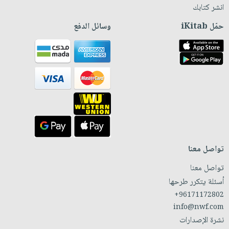
انشر كتابك
حمّل iKitab
وسائل الدفع
تواصل معنا
تواصل معنا
أسئلة يتكرر طرحها
+96171172802
info@nwf.com
نشرة الإصدارات