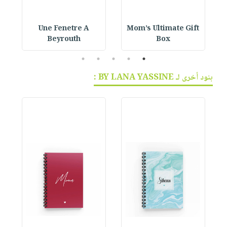
Une Fenetre A
Mom’s Ultimate Gift
Beyrouth
Box
5
4
3
2
1
بنود أخرى لـ BY LANA YASSINE :