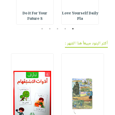
ning
Do it For Your
Love Yourself Daily
Crystal Bookmark :
Future S
Pla
5
4
3
2
1
أكثر البنود مبيعاً هذا الشهر :