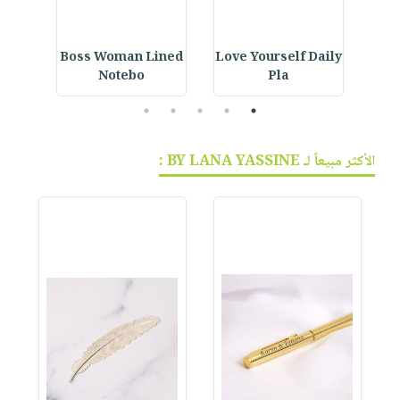
ur
Boss Woman Lined
Love Yourself Daily
Notebo
Pla
5
4
3
2
1
الأكثر مبيعاً لـ BY LANA YASSINE :