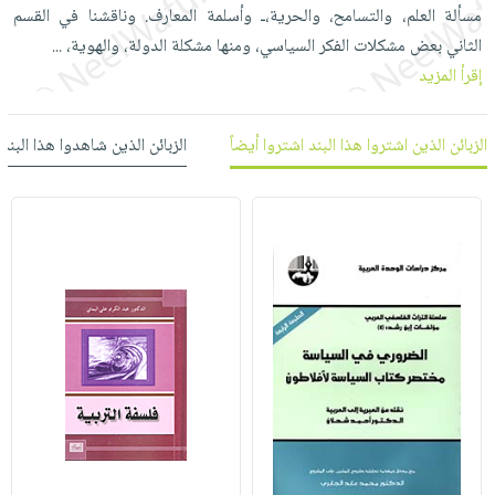
العناية
الأكثر
مسألة العلم، والتسامح، والحرية،ـ وأسلمة المعارف. وناقشنا في القسم
شحن
أدوات
بالأسنان
مبيعاً
الثاني بعض مشكلات الفكر السياسي، ومنها مشكلة الدولة، والهوية،
مجاني
...
المائدة
الحمية
إقرأ المزيد
العودة
بنود
الأوعية
والتغذية
للمدارس
مختارة
والتخزين
اشتراكات
اكسسوارات
الزبائن الذين اشتروا هذا البند اشتروا أيضاً
الزبائن الذين شاهدوا هذا البند
أدوات
كتب
كل
بحث
المطبخ
الاشتراكات
اكسسوارات
متقدم
منزلية
صندوق
القراءة
اكسسوارات
iKitab
ملابس
نيل
بلا
مطرزات
وفرات
حدود
حقائب
عن
حسابك
حلي
الشركة
عناية
لائحة
سياسة
بالذات
الأمنيات
الشركة