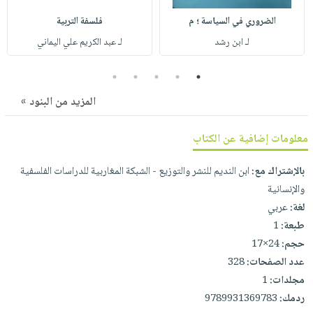
صابون
فيديوهات
عربة
الضروري في السياسة ؛ م
فلسفة التربية
أطفال
أسئلة
التسوق
لـ ابن رشد
لـ عبد الكريم علي اليماني
مناسبات
يتكرر
طرحها
نشرة
5
4
3
2
1
الإصدارات
خدمات
المزيد من البنود »
نيل
وفرات
معلومات إضافية عن الكتاب
انشر
كتابك
بالإشتراك مع:
ابن النديم للنشر والتوزيع - الشبكة المغاربية للدراسات الفلسفية
والإنسانية
تواصل
لغة:
عربي
معنا
طبعة:
1
حجم:
24×17
عدد الصفحات:
328
مجلدات:
1
ردمك:
9789931369783