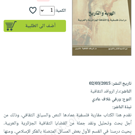
إختياراتنا
تعليمية
أسئلة
إختياراتنا
المواضيع
iKitab
الكمية:
يتكرر
كتب
بلا
الأكثر
طرحها
أكاديمية
الصحة
أضف الى الطلبية
حدود
مبيعاً
تحميل
والعناية
صندوق
أسئلة
إختياراتنا
masmu3
الشخصية
القراءة
يتكرر
وسائل
على
جديد
English
طرحها
تعليمية
Android
books
الكل
تحميل
صندوق
تحميل
iKitab
أجهزة
القراءة
المطبخ
masmu3
على
العناية
والسفرة
على
جوائز
تاريخ النشر:
02/03/2015
Android
جديد
الشخصية
Apple
الناشر:
دار الروافد الثقافية
تحميل
العناية
الكل
النوع:
ورقي غلاف عادي
iKitab
وتصفيف
نبذة الناشر:
أواني
متجر
على
الشعر
نقدم هذا الكتاب مقاربة فلسفية عمادها النص والسياق الثقافي، وذلك من
الطهي
الهدايا
Apple
العناية
أجل بحث وتحليل ونقد جملة من القضايا الثقافية الجزائرية والعربية،
أدوات
بالجسم
أقسام
بحيث درسنا في القسم الأول بعض المسائل المتصلة بالفكر الإسلامي، ومنها
الخبز