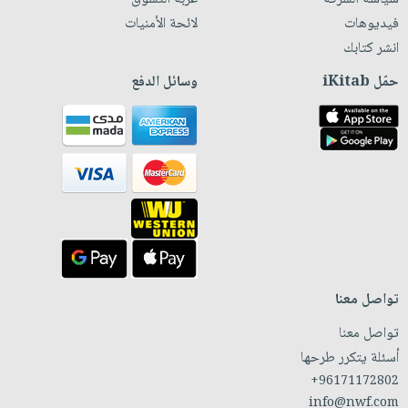
فيديوهات
لائحة الأمنيات
انشر كتابك
حمّل iKitab
وسائل الدفع
تواصل معنا
تواصل معنا
أسئلة يتكرر طرحها
+96171172802
info@nwf.com