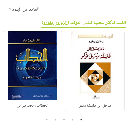
المزيد من البنود »
الكتب الأكثر شعبية لنفس المؤلف (
الزواوي بغوره
)
مدخل إلى فلسفة ميش
الخطاب ؛ بحث في بن
5
4
3
2
1