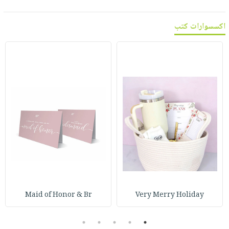
اكسسوارات كتب
Maid of Honor & Br
Very Merry Holiday
5
4
3
2
1