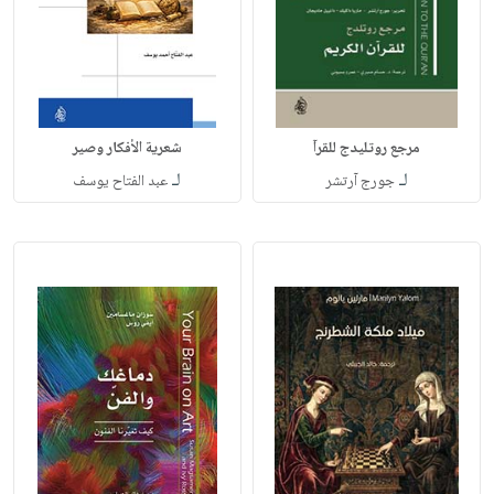
مرجع روتليدج للقرآ
شعرية الأفكار وصير
لـ
لـ
جورج آرتشر
عبد الفتاح يوسف