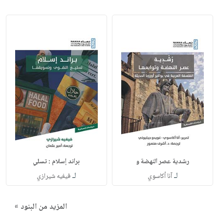
رشدية عصر النهضة و
براند إسلام : تسلي
لـ
لـ
آنا أكاسوي
فيغيه شيرازي
المزيد من البنود »