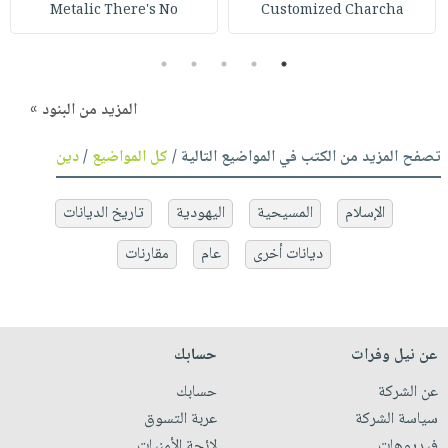
Metalic There's No
Customized Charcha
5
4
3
2
1
المزيد من البنود »
تصفح المزيد من الكتب في المواضيع التالية /
كل المواضيع
/
دين
الإسلام
المسيحية
اليهودية
تاريخ الديانات
ديانات أخرى
عام
مقارنات
عن نيل وفرات
حسابك
عن الشركة
حسابك
سياسة الشركة
عربة التسوق
فيديوهات
لائحة الأمنيات