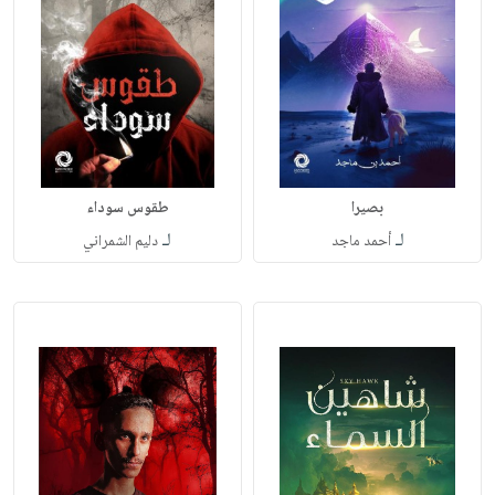
بصيرا‎
لـ
لـ
أحمد ماجد
دليم الشمراني‎