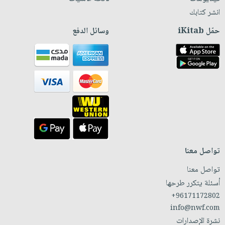
انشر كتابك
حمّل iKitab
وسائل الدفع
تواصل معنا
تواصل معنا
أسئلة يتكرر طرحها
+96171172802
info@nwf.com
نشرة الإصدارات