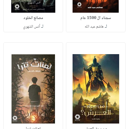
سجناء ال 1500 عام‎
مصانع الخلود‎
لـ
لـ
هاشم عبد الله‎
أنس الشهري‎
من سرق العرش
لعنات تترا