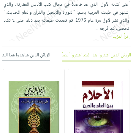
العناية
الأكثر
أغنى كتابه الأول، الذي عد فاصلاً في مجال كتب الأديان المقارنة، والذي
شحن
أدوات
بالأسنان
مبيعاً
اشتهر في طبعته العربية باسم: "التوراة والإنجيل والقرآن والعلم الحديث،"
مجاني
المائدة
والذي نشر لأول مرة عام 1976. ثم تعددت طبعاته بعد ذلك حتى لا تكاد
الحمية
العودة
بنود
الأوعية
تحصى، كما تُرجم
والتغذية
...
للمدارس
مختارة
والتخزين
اشتراكات
إقرأ المزيد
اكسسوارات
أدوات
كتب
كل
بحث
المطبخ
الاشتراكات
الزبائن الذين اشتروا هذا البند اشتروا أيضاً
الزبائن الذين شاهدوا هذا البند
اكسسوارات
متقدم
منزلية
صندوق
القراءة
اكسسوارات
iKitab
ملابس
نيل
بلا
مطرزات
وفرات
حدود
حقائب
عن
حسابك
حلي
الشركة
عناية
لائحة
سياسة
بالذات
الأمنيات
الشركة