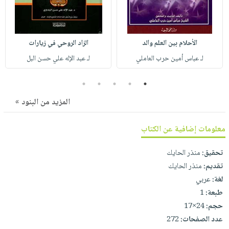
صابون
فيديوهات
عربة
أطفال
أسئلة
التسوق
مناسبات
يتكرر
الأحلام بين العلم والد
الزاد الروحي في زيارات
طرحها
نشرة
لـ عباس أمين حرب العاملي
لـ عبد الإله علي حسن البل
الإصدارات
خدمات
نيل
5
4
3
2
1
وفرات
المزيد من البنود »
انشر
كتابك
معلومات إضافية عن الكتاب
تواصل
تحقيق:
منذر الحايك
معنا
تقديم:
منذر الحايك
لغة:
عربي
طبعة:
1
حجم:
24×17
عدد الصفحات:
272