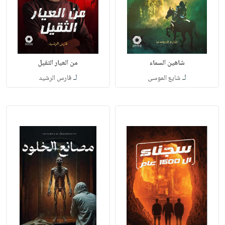
شاهين السماء
لـ
لـ
شايع الموسى‎
فارس الرشيد‎