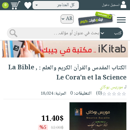
كل المتاجر
تسجيل دخول
0
كتب
ورقية
المواضيع
صدر
كتب
حديثاً
الكترونية
الأكثر
الصفحة
الكتاب المقدس والقرآن الكريم والعلم : La Bible ,
مبيعاً
الرئيسية
كتب
جوائز
Le Cora'n et la Science
صدر
صوتية
شحن
لـ
موريس بوكاي
حديثاً
الصفحة
مخفض
(0)
التعليقات:
0
المرتبة:
18,024
الأكثر
الرئيسية
عروض
أطفال
مبيعاً
masmu3
خاصة
وناشئة
كتب
11.40$
بلا
صفحات
مجانية
الصفحة
وسائل
حدود
مشوقة
%5
12.00$
الرئيسية