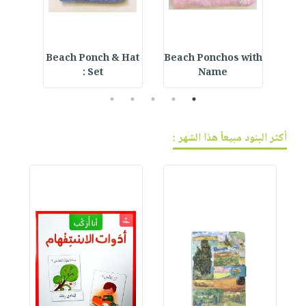
r
Beach Ponch & Hat
Beach Ponchos with
Love
Set :
Name
5
4
3
2
1
أكثر البنود مبيعاً هذا الشهر :