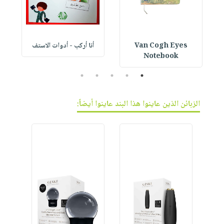
Van Cogh Eyes
أنا أركب - أدوات الاستف
 1
Notebook
5
4
3
2
1
الزبائن الذين عاينوا هذا البند عاينوا أيضاً: