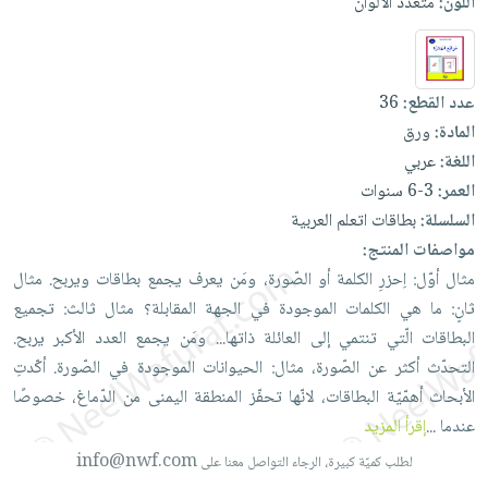
اللون:
متعدد الألوان
العناية
الأكثر
شحن
أدوات
بالأسنان
مبيعاً
مجاني
المائدة
الحمية
العودة
بنود
الأوعية
عدد القطع:
36
والتغذية
للمدارس
مختارة
والتخزين
اشتراكات
المادة:
ورق
اكسسوارات
أدوات
اللغة:
عربي
كتب
كل
بحث
المطبخ
العمر:
3-6 سنوات
الاشتراكات
اكسسوارات
متقدم
السلسلة:
بطاقات اتعلم العربية
منزلية
صندوق
مواصفات المنتج:
القراءة
اكسسوارات
مثال
أوّل:
اِحزرِ
الكلمة
أو
الصّورة،
ومَن
يعرف
يجمع
بطاقات
ويربح. مثال
نيل
iKitab
ملابس
ثانٍ:
ما
هي
الكلمات
الموجودة
في
الجهة
المقابلة؟ مثال
ثالث:
تجميع
وفرات
بلا
مطرزات
البطاقات
الّتي
تنتمي
إلى
العائلة
ذاتها...
ومَن
يجمع
العدد
الأكبر
يربح.
حدود
عن
حقائب
التحدّث
أكثر
عن
الصّورة،
مثال:
الحيوانات
الموجودة
في
الصّورة. أكّدتِ
حسابك
الشركة
الأبحاث
أهمّيّة
البطاقات،
لانّها
تحفّز
المنطقة
اليمنى
من
الدّماغ،
خصوصًا
حلي
لائحة
سياسة
عندما
...
إقرأ المزيد
عناية
الأمنيات
الشركة
info@nwf.com
بالذات
لطلب كميّة كبيرة، الرجاء التواصل معنا على