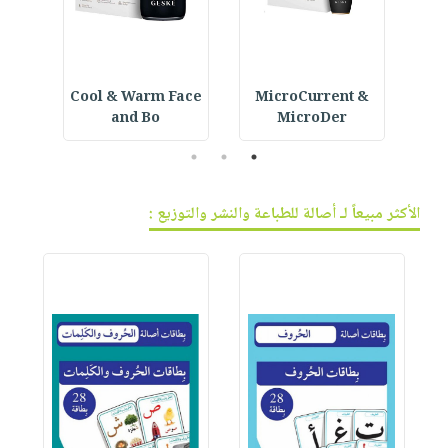
 حرز
MicroCurrent &
Cool & Warm Face
ice
and Bo
MicroDer
3
2
1
الأكثر مبيعاً لـ أصالة للطباعة والنشر والتوزيع :