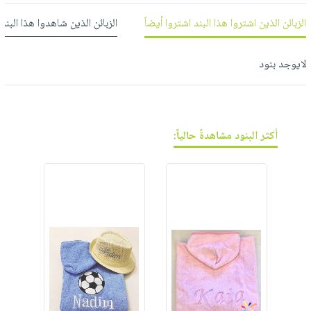
فيديوهات
صابون
عربة
أسئلة
الزبائن الذين اشتروا هذا البند اشتروا أيضاً
الزبائن الذين شاهدوا هذا البند
التسوق
أطفال
يتكرر
مناسبات
طرحها
نشرة
لايوجد بنود
الإصدارات
خدمات
نيل
وفرات
أكثر البنود مشاهدةً حالياً:
انشر
كتابك
تواصل
معنا