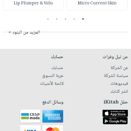
Lip Plumper & Volu
Micro Current Skin
5
4
3
2
1
المزيد من البنود »
عن نيل وفرات
حسابك
عن الشركة
حسابك
سياسة الشركة
عربة التسوق
فيديوهات
لائحة الأمنيات
انشر كتابك
حمّل iKitab
وسائل الدفع