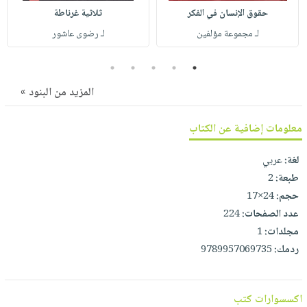
صابون
فيديوهات
حقوق الإنسان في الفكر
ثلاثية غرناطة
عربة
أطفال
أسئلة
لـ مجموعة مؤلفين
لـ رضوى عاشور
التسوق
مناسبات
يتكرر
5
4
3
2
1
طرحها
نشرة
الإصدارات
خدمات
المزيد من البنود »
نيل
وفرات
معلومات إضافية عن الكتاب
انشر
لغة:
عربي
كتابك
طبعة:
2
تواصل
حجم:
24×17
معنا
عدد الصفحات:
224
مجلدات:
1
ردمك:
9789957069735
اكسسوارات كتب