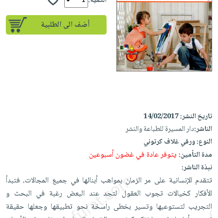
إختياراتنا
الكمية:
تعليمية
أسئلة
إختياراتنا
المواضيع
iKitab
يتكرر
أضف الى الطلبية
كتب
بلا
الأكثر
طرحها
أكاديمية
الصحة
حدود
مبيعاً
تحميل
والعناية
صندوق
أسئلة
إختياراتنا
masmu3
الشخصية
القراءة
يتكرر
وسائل
على
جديد
English
طرحها
تعليمية
Android
books
الكل
تحميل
صندوق
تحميل
iKitab
أجهزة
القراءة
المطبخ
masmu3
تاريخ النشر:
14/02/2017
على
العناية
والسفرة
على
جوائز
الناشر:
دار المسيرة للطباعة والنشر
Android
جديد
الشخصية
Apple
النوع:
ورقي غلاف كرتوني
تحميل
العناية
يتوفر عادة في غضون أسبوعين
مدة التأمين:
الكل
iKitab
وتصفيف
نبذة الناشر:
أواني
متجر
على
الشعر
تتقدم الإنسانية على مر الزمان بمواهب أبنائها في جميع المجالات، فتبدأ
الطهي
الهدايا
Apple
الأفكار كخيالات تجوب العقول لتجد عند البعض رغبة في البحث و
العناية
أدوات
التجريب لتستوعبها وتسير بخطى راسخة نحو تطبيقها وجعلها حقيقة
بالجسم
أقسام
الخبز