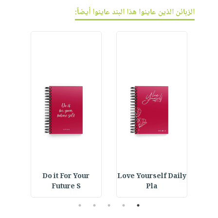
الزبائن الذين عاينوا هذا البند عاينوا أيضاً:
Do it For Your
Love Yourself Daily
a
Future S
Pla
5
4
3
2
1