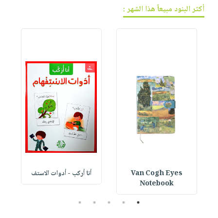
أكثر البنود مبيعاً هذا الشهر :
Van Cogh Eyes
أنا أركب - أدوات الاستف
 1
Notebook
5
4
3
2
1