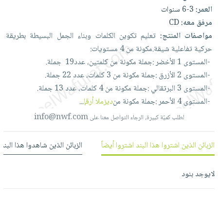
العناية
الأكثر
شحن
العمر:
3-6 سنوات
أدوات
بالأسنان
مبيعاً
مجاني
مرفق معه:
CD
المائدة
الحمية
العودة
مواصفات المنتج:
تعليم‭
‬تكوين‭
‬الكلمات‭
‬وبناء‭
‬الجمل‭
‬البسيطة‭
‬بطريقة‭
بنود
الأوعية
والتغذية
للمدارس
‬حركية‭
‬تفاعلية‭
‬شيقة‭.‬مكونة‭
‬من‭
‬4‭
‬مستويات‭:‬
مختارة
والتخزين
اشتراكات
اكسسوارات
‭-
‬المستوى‭
‬1‭
‬الأخضر‭:
‬جملة‭
‬مكونة‭
‬من‭
‬كلمتين،‭
‬عدد‭
19جملة‭.‬
‬
أدوات
كتب
‭-
‬المستوى‭
‬2‭
‬الأزرق‭:
‬جملة‭
‬مكونة‭
‬من‭
‬3‭
‬كلمات،‭
‬عدد‭
‬22‭
‬جملة‭.‬
كل
بحث
المطبخ
‭-
‬المستوى‭
‬3‭
‬البرتقالي‭:
‬جملة‭
‬مكونة‭
‬من‭
‬4‭
‬كلمات،‭
‬عدد‭
‬13‭
‬جملة‭.‬
الاشتراكات
اكسسوارات
متقدم
‭-
‬المستوى‭
‬4‭
‬الأحمر‭:
‬جملة‭
‬مكونة‭
‬من‭
إقرأ المزيد
...
منزلية
صندوق
القراءة
info@nwf.com
اكسسوارات
لطلب كميّة كبيرة، الرجاء التواصل معنا على
نيل
iKitab
ملابس
وفرات
بلا
الزبائن الذين اشتروا هذا البند اشتروا أيضاً
الزبائن الذين شاهدوا هذا البند
مطرزات
حدود
عن
حقائب
حسابك
لايوجد بنود
الشركة
حلي
لائحة
سياسة
عناية
الأمنيات
الشركة
بالذات