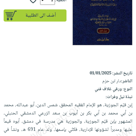
إختياراتنا
الكمية:
تعليمية
أسئلة
إختياراتنا
المواضيع
iKitab
يتكرر
أضف الى الطلبية
كتب
بلا
الأكثر
طرحها
أكاديمية
الصحة
حدود
مبيعاً
تحميل
والعناية
صندوق
أسئلة
وسائل
masmu3
الشخصية
القراءة
يتكرر
تعليمية
على
جديد
English
طرحها
صندوق
Android
books
الكل
تحميل
القراءة
تحميل
iKitab
أجهزة
جوائز
المطبخ
masmu3
تاريخ النشر:
01/01/2025
على
العناية
والسفرة
على
الناشر:
دار ابن حزم
Android
جديد
الشخصية
Apple
النوع:
ورقي غلاف فني
تحميل
العناية
نبذة نيل وفرات:
الكل
iKitab
وتصفيف
إبن قيّم الجوزية، هو الإمام الفقيه المحقق، شمس الدين، أبو عبدالله، محمد
أواني
متجر
على
الشعر
بن أبي محمد بن أبي بكر بن أيوب بن سعد الزرعي الدمشقي الحنبلي،
الطهي
الهدايا
Apple
المشهور بإبن قيّم الجوزية، والجوزية هي مدرسة في دمشق، أبوه قيماً
العناية
أدوات
عليها ومدبراً لشؤونها الإدارية، فكنّي بإسمها، ولد عام 691 ه، ونشأ في
بالجسم
أقسام
الخبز