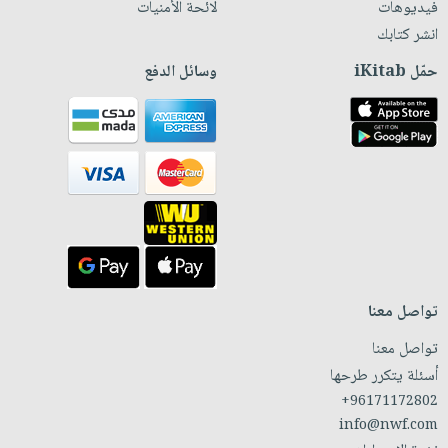
فيديوهات
لائحة الأمنيات
انشر كتابك
حمّل iKitab
وسائل الدفع
تواصل معنا
تواصل معنا
أسئلة يتكرر طرحها
+96171172802
info@nwf.com