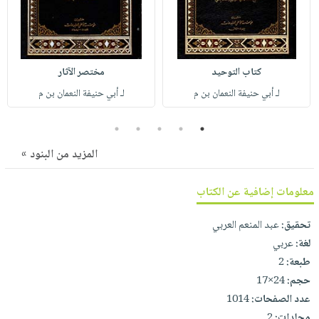
صابون
فيديوهات
عربة
أطفال
أسئلة
التسوق
مناسبات
يتكرر
طرحها
كتاب التوحيد
مختصر الآثار
نشرة
الإصدارات
خدمات
لـ أبي حنيفة النعمان بن م
لـ أبي حنيفة النعمان بن م
نيل
5
4
3
2
1
وفرات
المزيد من البنود »
انشر
كتابك
معلومات إضافية عن الكتاب
تواصل
معنا
تحقيق:
عبد المنعم العربي
لغة:
عربي
طبعة:
2
حجم:
24×17
عدد الصفحات:
1014
مجلدات:
2