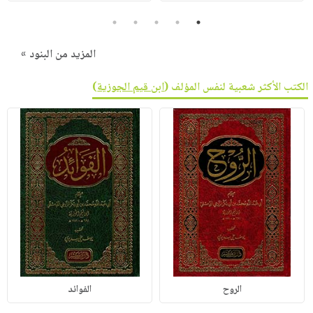
5
4
3
2
1
المزيد من البنود »
الكتب الأكثر شعبية لنفس المؤلف (
ابن قيم الجوزية
)
الروح
الفوائد