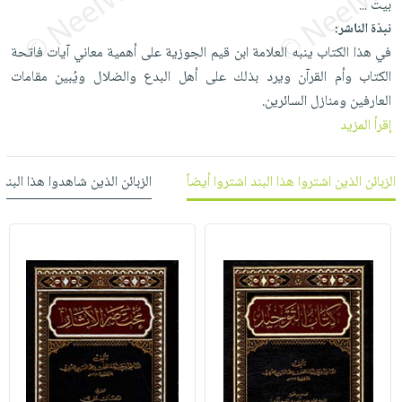
بيت
...
العناية
الأكثر
شحن
أدوات
نبذة الناشر:
بالأسنان
مبيعاً
مجاني
المائدة
في هذا الكتاب ينبه العلامة ابن قيم الجوزية على أهمية معاني آيات فاتحة
الحمية
العودة
بنود
الأوعية
الكتاب وأم القرآن ويرد بذلك على أهل البدع والضلال ويُبين مقامات
والتغذية
للمدارس
مختارة
والتخزين
العارفين ومنازل السائرين.
اشتراكات
اكسسوارات
إقرأ المزيد
أدوات
كتب
كل
بحث
المطبخ
الاشتراكات
اكسسوارات
متقدم
الزبائن الذين اشتروا هذا البند اشتروا أيضاً
الزبائن الذين شاهدوا هذا البند
منزلية
صندوق
القراءة
اكسسوارات
iKitab
ملابس
نيل
بلا
مطرزات
وفرات
حدود
حقائب
عن
حسابك
حلي
الشركة
عناية
لائحة
سياسة
بالذات
الأمنيات
الشركة