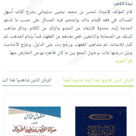
العناية
الأكثر
نبذة الناشر:
شحن
أدوات
بالأسنان
مبيعاً
قام المؤلف الاستاذ لحسن بن محمد يحيى سليماني بشرح كتاب أسهل
مجاني
المائدة
المسالك في فقه الإمام مالك وإختصر فيه المسائل على حسب ما تدعو
الحمية
العودة
بنود
الأوعية
الحاجة إليه، محاولا الابتعاد عن الحشو والزائد من الكلام، وذكر مذاهب
والتغذية
للمدارس
مختارة
والتخزين
اشتراكات
السلف من الصحابة والتابعين، فمن بعدهم من الفقهاء فبدأ بإمام المذهب، ثم
اكسسوارات
أدوات
كبار تلامذته، ثم مشاهير الفقهاء. ورجّح بناء على الدليل، وخرّج الأحاديث
كتب
كل
بحث
المطبخ
وبيّن درجتها غالبا، وحاول الجمع بين ما كان ظاهره يوحى التعارض منها.
الاشتراكات
اكسسوارات
متقدم
إقرأ المزيد
منزلية
صندوق
القراءة
اكسسوارات
الزبائن الذين اشتروا هذا البند اشتروا أيضاً
الزبائن الذين شاهدوا هذا البند
iKitab
ملابس
نيل
بلا
مطرزات
وفرات
حدود
حقائب
عن
حسابك
حلي
الشركة
عناية
لائحة
سياسة
بالذات
الأمنيات
الشركة