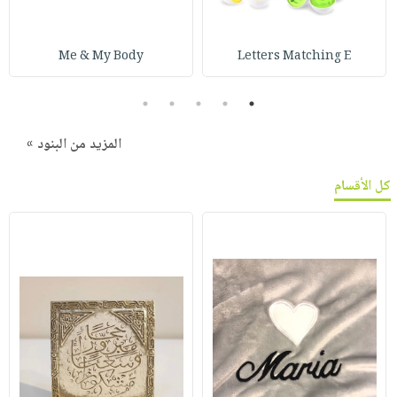
Me & My Body
Letters Matching E
5
4
3
2
1
المزيد من البنود »
كل الأقسام