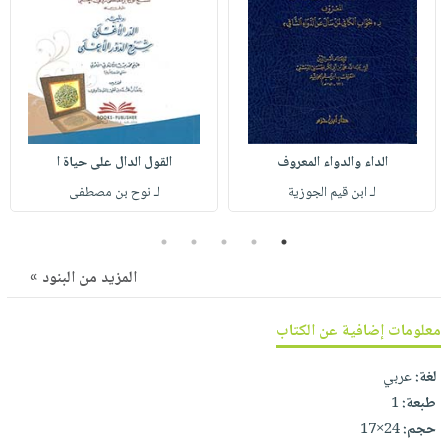
صابون
فيديوهات
عربة
أطفال
أسئلة
التسوق
مناسبات
يتكرر
طرحها
نشرة
الإصدارات
خدمات
نيل
الداء والدواء المعروف
القول الدال على حياة ا
وفرات
لـ ابن قيم الجوزية
لـ نوح بن مصطفى
انشر
5
4
3
2
1
كتابك
تواصل
المزيد من البنود »
معنا
معلومات إضافية عن الكتاب
لغة:
عربي
طبعة:
1
حجم:
24×17