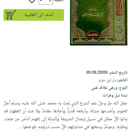
إختياراتنا
الكمية:
تعليمية
أسئلة
إختياراتنا
المواضيع
iKitab
يتكرر
أضف الى الطلبية
كتب
بلا
الأكثر
طرحها
أكاديمية
الصحة
حدود
مبيعاً
تحميل
والعناية
صندوق
أسئلة
إختياراتنا
masmu3
الشخصية
القراءة
يتكرر
وسائل
على
جديد
English
طرحها
تعليمية
Android
books
الكل
تحميل
صندوق
تحميل
iKitab
أجهزة
القراءة
المطبخ
masmu3
تاريخ النشر:
01/01/2026
على
العناية
والسفرة
على
جوائز
الناشر:
دار ابن حزم
Android
جديد
الشخصية
Apple
النوع:
ورقي غلاف فني
تحميل
العناية
نبذة نيل وفرات:
الكل
iKitab
وتصفيف
جعل الله عزّ وجلّ علم الشرع الذي بُعثَ به محمد صلى الله عليه وسلم أجلّ
أواني
متجر
على
الشعر
العلوم، وأشرحها منزلة، وأرفعه قدراً، وأعلاها مقاماً، ‏ولا شك أن الفقهاء قد
الطهي
الهدايا
Apple
العناية
بذلوا كلّ ممكن في سبيل إيصال الشريعة والسنّة إلى إفهام الناس من علماء،
أدوات
بالجسم
أقسام
وطلبة، ‏وعوامٌ، وجعلها في متناولهم؛ كلٌّ حسب درجته، فوضعوا
...
الخبز