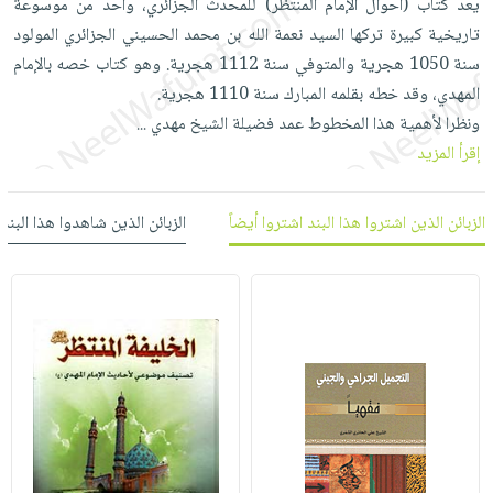
يعد كتاب (أحوال الإمام المنتظر) للمحدث الجزائري، واحد من موسوعة
العناية
الأكثر
شحن
أدوات
تاريخية كبيرة تركها السيد نعمة الله بن محمد الحسيني الجزائري المولود
بالأسنان
مبيعاً
مجاني
المائدة
سنة 1050 هجرية والمتوفي سنة 1112 هجرية. وهو كتاب خصه بالإمام
الحمية
العودة
بنود
الأوعية
المهدي، وقد خطه بقلمه المبارك سنة 1110 هجرية.
والتغذية
للمدارس
مختارة
والتخزين
ونظرا لأهمية هذا المخطوط عمد فضيلة الشيخ مهدي
...
اشتراكات
اكسسوارات
إقرأ المزيد
أدوات
كتب
كل
بحث
المطبخ
الاشتراكات
اكسسوارات
متقدم
الزبائن الذين اشتروا هذا البند اشتروا أيضاً
الزبائن الذين شاهدوا هذا البند
منزلية
صندوق
القراءة
اكسسوارات
iKitab
ملابس
نيل
بلا
مطرزات
وفرات
حدود
حقائب
عن
حسابك
حلي
الشركة
عناية
لائحة
سياسة
بالذات
الأمنيات
الشركة