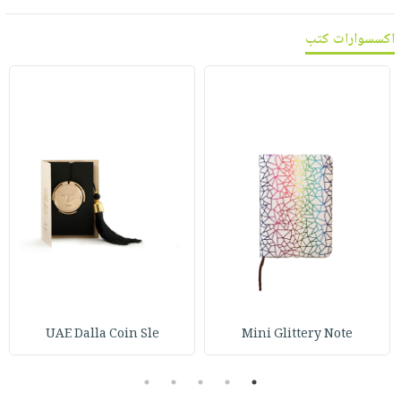
اكسسوارات كتب
UAE Dalla Coin Sle
Mini Glittery Note
5
4
3
2
1