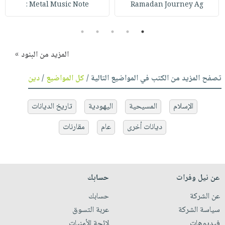
Metal Music Note :
Ramadan Journey Ag
5
4
3
2
1
المزيد من البنود »
تصفح المزيد من الكتب في المواضيع التالية /
كل المواضيع
/
دين
الإسلام
المسيحية
اليهودية
تاريخ الديانات
ديانات أخرى
عام
مقارنات
عن نيل وفرات
حسابك
عن الشركة
حسابك
سياسة الشركة
عربة التسوق
فيديوهات
لائحة الأمنيات