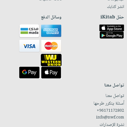
انشر كتابك
حمّل iKitab
وسائل الدفع
تواصل معنا
تواصل معنا
أسئلة يتكرر طرحها
+96171172802
info@nwf.com
نشرة الإصدارات