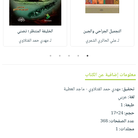
صابون
فيديوهات
عربة
أطفال
أسئلة
التسوق
مناسبات
يتكرر
طرحها
التجميل الجراحي والجين
الخليفة المنتظر ؛ تصني
نشرة
الإصدارات
خدمات
لـ علي الحائري الشمري
لـ مهدي حمد الفتلاوي
نيل
5
4
3
2
1
وفرات
انشر
معلومات إضافية عن الكتاب
كتابك
تواصل
تحقيق:
مهدي حمد الفتلاوي - ماجد العطية
معنا
لغة:
عربي
طبعة:
1
حجم:
24×17
عدد الصفحات:
368
مجلدات:
1