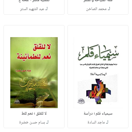
فقه السياحة والسفر
نفسية مصر - لمحة ع
لـ
لـ
محمد الصاخن
عبد الشهيد الستر
سيمياء قلم ؛ دراسة
لا للقلق ؛ نعم للط
لـ
لـ
ماجد السادة
بسام حسن خضرة