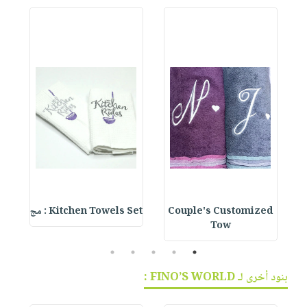
Couple's Customized
Kitchen Towels Set : مج
et
Tow
5
4
3
2
1
بنود أخرى لـ FINO’S WORLD :