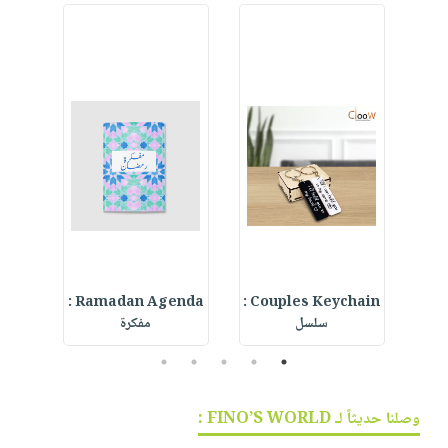
d
Ramadan Agenda :
Couples Keychain :
Am 
سلسل
مفكرة
t
5
4
3
2
1
وصلنا حديثاً لـ FINO’S WORLD :