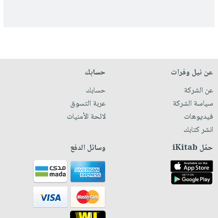
عن نيل وفرات
حسابك
عن الشركة
حسابك
سياسة الشركة
عربة التسوق
فيديوهات
لائحة الأمنيات
انشر كتابك
حمّل iKitab
وسائل الدفع