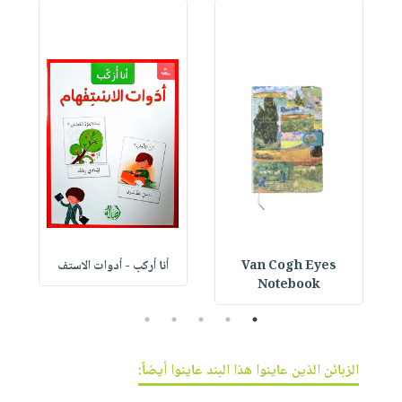
Van Cogh Eyes
أنا أركب - أدوات الاستف
 1
Notebook
5
4
3
2
1
الزبائن الذين عاينوا هذا البند عاينوا أيضاً: