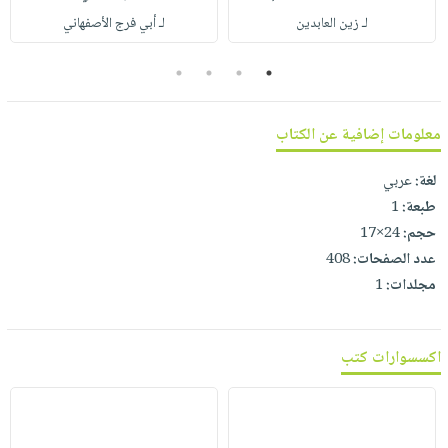
صابون
فيديوهات
لـ زين العابدين
لـ أبي فرج الأصفهاني
عربة
أطفال
أسئلة
التسوق
مناسبات
4
3
2
1
يتكرر
طرحها
نشرة
الإصدارات
خدمات
معلومات إضافية عن الكتاب
نيل
لغة:
عربي
وفرات
طبعة:
1
انشر
حجم:
24×17
كتابك
عدد الصفحات:
408
تواصل
مجلدات:
1
معنا
اكسسوارات كتب