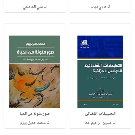
لـ
لـ
هادي دياب
علي الخامنئي
التطبييقات القضائي
صور ملونة من الحيا
لـ
لـ
حسين ابراهيم حما
محمد جميل بيرم