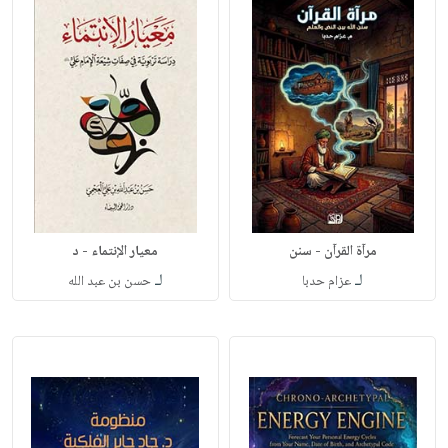
مرآة القرآن - سنن
معيار الإنتماء - د
لـ
لـ
عزام حدبا
حسن بن عبد الله