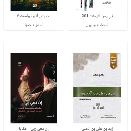
في زمن الأزمات 201
نصوص أدبية واسقاطا
لـ
لـ
صلاح جانبين
عزام حدبا
زيد بن علي بن الحس
إن معي ربي - حكايا