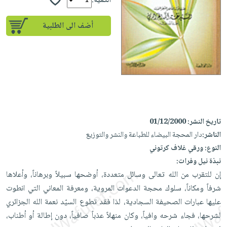
إختياراتنا
الكمية:
تعليمية
أسئلة
إختياراتنا
المواضيع
iKitab
يتكرر
أضف الى الطلبية
كتب
بلا
الأكثر
طرحها
أكاديمية
الصحة
حدود
مبيعاً
تحميل
والعناية
صندوق
أسئلة
إختياراتنا
masmu3
الشخصية
القراءة
يتكرر
وسائل
على
جديد
English
طرحها
تعليمية
Android
books
الكل
تحميل
صندوق
تحميل
iKitab
أجهزة
القراءة
المطبخ
masmu3
تاريخ النشر:
01/12/2000
على
العناية
والسفرة
على
جوائز
الناشر:
دار المحجة البيضاء للطباعة والنشر والتوزيع
Android
جديد
الشخصية
Apple
النوع:
ورقي غلاف كرتوني
تحميل
العناية
نبذة نيل وفرات:
الكل
iKitab
وتصفيف
إن للتقرب من الله تعالى وسائل متعددة، أوضحها سبيلاً وبرهاناً، وأعلاها
أواني
متجر
على
الشعر
شرفاً ومكاناً، سلوك محجة الدعوات المروية، ومعرفة المعاني التي انطوت
الطهي
الهدايا
Apple
عليها عبارات الصحيفة السجادية، لذا فقد تطوع السيّد نعمة الله الجزائري
العناية
أدوات
لشرحها، فجاء شرحه وافياً، وكان منهلاً عذباً صافياً، دون إطالة أو أطناب،
بالجسم
أقسام
الخبز