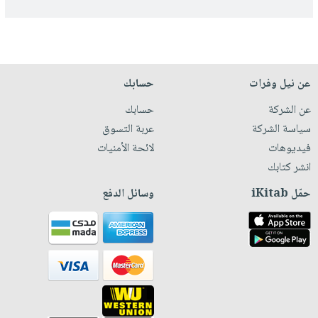
عن نيل وفرات
حسابك
عن الشركة
حسابك
سياسة الشركة
عربة التسوق
فيديوهات
لائحة الأمنيات
انشر كتابك
حمّل iKitab
وسائل الدفع