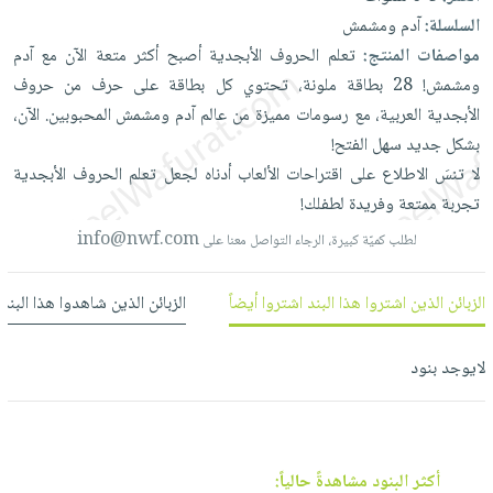
العناية
الأكثر
شحن
السلسلة:
آدم ومشمش
أدوات
بالأسنان
مبيعاً
مجاني
مواصفات المنتج:
تعلم
الحروف
الأبجدية
أصبح
أكثر
متعة
الآن
مع
آدم
المائدة
الحمية
العودة
ومشمش!
28
بطاقة
ملونة،
تحتوي
كل
بطاقة
على
حرف
من
حروف
بنود
الأوعية
والتغذية
للمدارس
الأبجدية
العربية،
مع
رسومات
مميزة
من
عالم
آدم
ومشمش
المحبوبين.
الآن،
مختارة
والتخزين
اشتراكات
اكسسوارات
بشكل
جديد
سهل
الفتح!
أدوات
كتب
كل
لا
تنسَ
الاطلاع
على
اقتراحات
الألعاب
أدناه
لجعل
تعلم
الحروف
الأبجدية
بحث
المطبخ
الاشتراكات
اكسسوارات
تجربة
ممتعة
وفريدة
لطفلك!
متقدم
منزلية
صندوق
info@nwf.com
لطلب كميّة كبيرة، الرجاء التواصل معنا على
القراءة
اكسسوارات
نيل
iKitab
ملابس
الزبائن الذين اشتروا هذا البند اشتروا أيضاً
الزبائن الذين شاهدوا هذا البند
وفرات
بلا
مطرزات
حدود
عن
لايوجد بنود
حقائب
حسابك
الشركة
حلي
لائحة
سياسة
عناية
الأمنيات
الشركة
بالذات
أكثر البنود مشاهدةً حالياً: