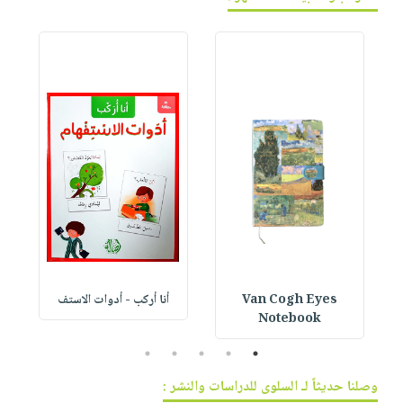
Van Cogh Eyes
أنا أركب - أدوات الاستف
 1
Notebook
5
4
3
2
1
وصلنا حديثاً لـ السلوى للدراسات والنشر :