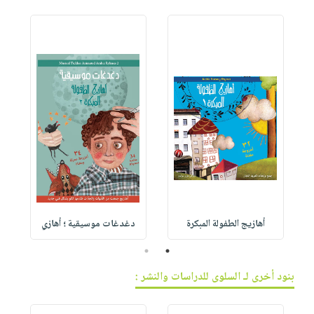
أهازيج الطفولة المبكرة
دغدغات موسيقية ؛ أهازي
د
2
1
بنود أخرى لـ السلوى للدراسات والنشر :