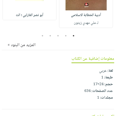
صابون
فيديوهات
عربة
أطفال
أسئلة
التسوق
أدبية الخطابة الاسلامي
أبو نصر الفارابي ؛ الث
مناسبات
يتكرر
لـ علي مهدي زيتون
طرحها
نشرة
الإصدارات
خدمات
5
4
3
2
1
نيل
المزيد من البنود »
وفرات
انشر
معلومات إضافية عن الكتاب
كتابك
لغة:
عربي
تواصل
طبعة:
1
معنا
حجم:
24×17
عدد الصفحات:
634
مجلدات:
1