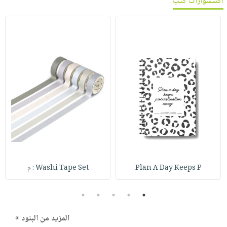
اكسسوارات كتب
Plan A Day Keeps P
Washi Tape Set : م
5
4
3
2
1
المزيد من البنود »