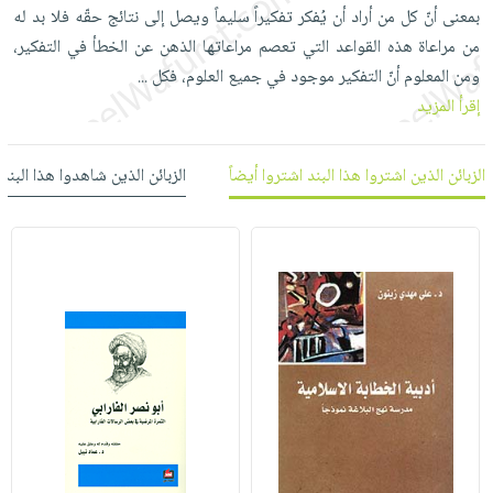
العناية
الأكثر
بمعنى أنّ كل من أراد أن يُفكر تفكيراً سليماً ويصل إلى نتائج حقّه فلا بد له
شحن
أدوات
بالأسنان
مبيعاً
من مراعاة هذه القواعد التي تعصم مراعاتها الذهن عن الخطأ في التفكير،
مجاني
المائدة
الحمية
ومن المعلوم أنّ التفكير موجود في جميع العلوم، فكل
العودة
...
بنود
الأوعية
والتغذية
إقرأ المزيد
للمدارس
مختارة
والتخزين
اشتراكات
اكسسوارات
أدوات
كتب
كل
الزبائن الذين اشتروا هذا البند اشتروا أيضاً
الزبائن الذين شاهدوا هذا البند
بحث
المطبخ
الاشتراكات
اكسسوارات
متقدم
منزلية
صندوق
القراءة
اكسسوارات
iKitab
ملابس
نيل
بلا
مطرزات
وفرات
حدود
حقائب
عن
حسابك
حلي
الشركة
عناية
لائحة
سياسة
بالذات
الأمنيات
الشركة