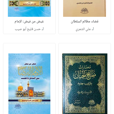
قضاء مظالم السلطان
غيض من فيض: الإمام
لـ
لـ
علي الشمري
حسن فليح أبو صيب