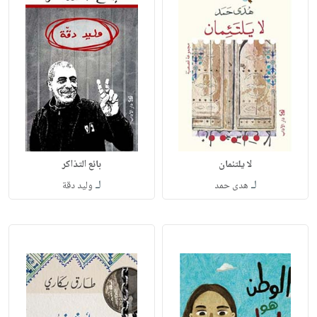
لا يلتئمان
بائع التذاكر
لـ
لـ
هدى حمد
وليد دقة