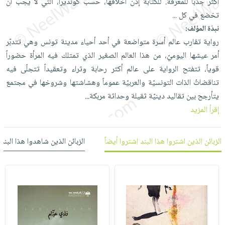
أكثر جذباً للمعرفة. للكتابة إذن أخلاقها، حسب كونديرا، التي لا يجب أن
العناية
الأكثر
شحن
أدوات
تخضع في كل
...
بالأسنان
مبيعاً
مجاني
المائدة
نبذة المؤلف:
الحمية
العودة
بنود
رواية تقارب عالم أسرة متواضعة في أحد أحياء مدينة تونس وهي تتدبّر
الأوعية
والتغذية
للمدارس
مختارة
أمر عيشها اليوميّ، من هذا العالم الصغير الذي تمتلك فيه المرأة حضوراً
والتخزين
اشتراكات
اكسسوارات
قوياً، تتفتح الرواية على عالم أكثر رحابة وثراء وتعقيداً تتجلّى فيه
أدوات
كتب
كل
بحث
تناقضاتُ الذات التونسيّة والعربيّة عموماً وهشاشتها وشروخها في مجتمع
المطبخ
الاشتراكات
اكسسوارات
متقدم
يتأرجح بين تقاليد دينيّة ثقيلة وحداثة مربكة...
منزلية
صندوق
إقرأ المزيد
القراءة
اكسسوارات
iKitab
ملابس
الزبائن الذين اشتروا هذا البند اشتروا أيضاً
الزبائن الذين شاهدوا هذا البند
نيل
بلا
مطرزات
وفرات
حدود
حقائب
عن
حسابك
حلي
الشركة
عناية
لائحة
سياسة
بالذات
الأمنيات
الشركة