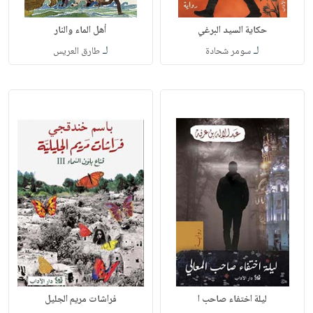
حكاية السيد البرغي
أهل الماء والنار
لـ
لـ
سومر شحادة
طارق العريس
ليلة اختفاء صاحب ا
فراشات مريم الجليل