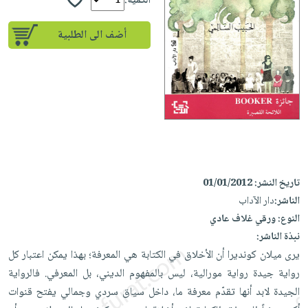
إختياراتنا
الكمية:
تعليمية
أسئلة
إختياراتنا
المواضيع
iKitab
يتكرر
أضف الى الطلبية
كتب
بلا
الأكثر
طرحها
أكاديمية
الصحة
حدود
مبيعاً
تحميل
والعناية
صندوق
أسئلة
إختياراتنا
masmu3
الشخصية
القراءة
يتكرر
وسائل
على
جديد
English
طرحها
تعليمية
Android
books
الكل
تحميل
صندوق
تحميل
iKitab
أجهزة
القراءة
المطبخ
masmu3
على
العناية
والسفرة
على
جوائز
تاريخ النشر:
01/01/2012
Android
جديد
الشخصية
Apple
الناشر:
دار الآداب
تحميل
العناية
النوع:
ورقي غلاف عادي
الكل
iKitab
وتصفيف
نبذة الناشر:
أواني
متجر
على
الشعر
يرى ميلان كونديرا أن الأخلاق في الكتابة هي المعرفة؛ بهذا يمكن اعتبار كل
الطهي
الهدايا
Apple
رواية جيدة رواية مورالية، ليس بالمفهوم الديني، بل المعرفي. فالرواية
العناية
أدوات
الجيدة لابد أنها تقدّم معرفة ما، داخل سياق سردي وجمالي يفتح قنوات
بالجسم
أقسام
الخبز