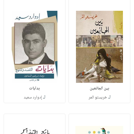
بين الجائعين
بدايات
لـ
لـ
خريستو المر
إدوارد سعيد