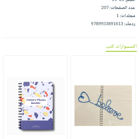
حجم:
21×14
عدد الصفحات:
207
مجلدات:
1
ردمك:
9789953891613
اكسسوارات كتب