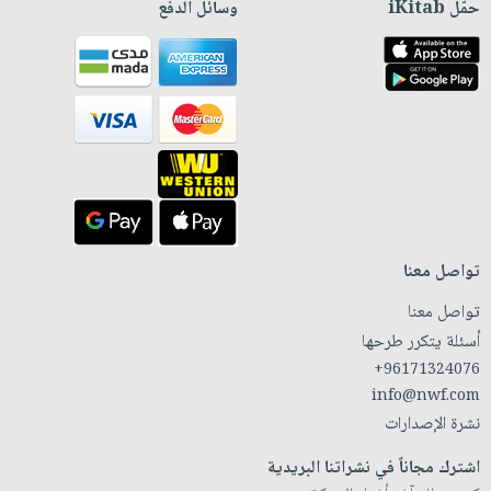
حمّل iKitab
وسائل الدفع
تواصل معنا
تواصل معنا
أسئلة يتكرر طرحها
+96171324076
info@nwf.com
نشرة الإصدارات
اشترك مجاناً في نشراتنا البريدية