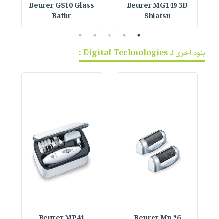
Beurer GS10 Glass
Beurer MG149 3D
Bathr
Shiatsu
5
4
3
2
1
بنود أخرى لـ Digital Technologies :
Beurer MP41
Beurer Mp 26