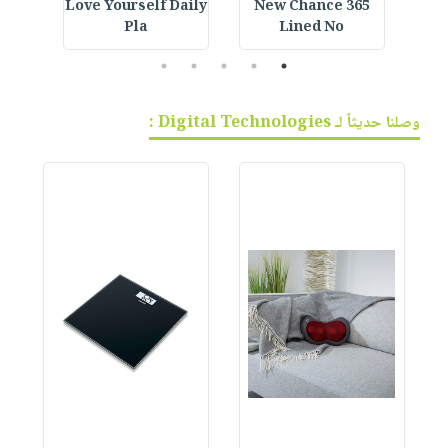
ined
Love Yourself Daily
365 New Chance
Ara
Pla
Lined No
5
4
3
2
1
وصلنا حديثاً لـ Digital Technologies :