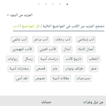
5
4
3
2
1
المزيد من البنود »
تصفح المزيد من الكتب في المواضيع التالية /
كل المواضيع
/
أدب
أدب إسلامي
أدب رحلات
أدب ساخر
أدب عالمي
أعمال كاملة
أمثال
الأدب العربي
الأدب المهجري
الخطب
تاريخ الأدب
دراسات أدبية
رسائل
روايات
شعر
طرائف ونوادر
عام
قصص
مختارات أدبية
مسرحيات
مقالات أدبية
نصوص
نقد أدبي
عن نيل وفرات
حسابك