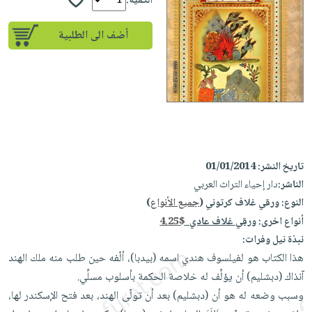
إختياراتنا
الكمية:
تعليمية
أسئلة
إختياراتنا
المواضيع
iKitab
يتكرر
أضف الى الطلبية
كتب
بلا
الأكثر
طرحها
أكاديمية
الصحة
حدود
مبيعاً
تحميل
والعناية
صندوق
أسئلة
وسائل
masmu3
الشخصية
القراءة
يتكرر
تعليمية
على
جديد
English
طرحها
صندوق
Android
books
الكل
تحميل
القراءة
تحميل
iKitab
أجهزة
جوائز
المطبخ
masmu3
تاريخ النشر:
01/01/2014
على
العناية
والسفرة
على
الناشر:
دار إحياء التراث العربي
Android
جديد
الشخصية
Apple
النوع:
ورقي غلاف كرتوني (
جميع الأنواع
)
تحميل
العناية
أنواع اخرى:
ورقي غلاف عادي
4.25$
الكل
iKitab
وتصفيف
نبذة نيل وفرات:
أواني
متجر
على
الشعر
هذا الكتاب هو لفيلسوف هندي اسمه (بيدبا)، ألّفه حين طلب منه ملك الهند
الطهي
الهدايا
Apple
آنذاك (دبشليم) أن يؤلِّف له خلاصة الحكمة بأسلوب مسلِّي.
العناية
أدوات
وسبب وضعه له هو أن (دبشليم) بعد أن تولّى الهند، بعد فتح الإسكندر لها،
بالجسم
أقسام
الخبز