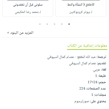
صابون
فيديوهات
الأخلاق ( النشأة والتط
سلوني قبل أن تفقدوني
عربة
أطفال
أسئلة
لـ بيوتر كروبوكتين
لـ محمد رضا الحكيمي
التسوق
مناسبات
يتكرر
5
4
3
2
1
طرحها
نشرة
الإصدارات
خدمات
المزيد من البنود »
نيل
وفرات
معلومات إضافية عن الكتاب
انشر
ترجمة:
عبد الله المقفع - عصام كمال السيوفي
كتابك
تقديم:
عصام كمال السيوفي
تواصل
لغة:
عربي
معنا
طبعة:
1
حجم:
24×17
عدد الصفحات:
224
مجلدات:
1
يحتوي على:
صور/رسوم