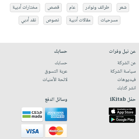
شعر
طرائف ونوادر
عام
قصص
مختارات أدبية
مسرحيات
مقالات أدبية
نصوص
نقد أدبي
عن نيل وفرات
حسابك
عن الشركة
حسابك
سياسة الشركة
عربة التسوق
فيديوهات
لائحة الأمنيات
انشر كتابك
حمّل iKitab
وسائل الدفع