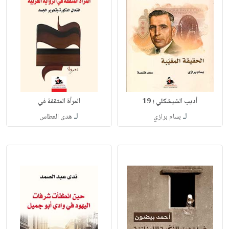
أديب الشيشكلي ؛ 19
المرأة المثقفة في
لـ
لـ
بسام برازي
هدى العطاس