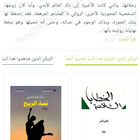
العناية
الأكثر
شحن
رحلاتها، والتي كانت الأخيرة إلى ذاك العالم الأبدي، وأما آلان زوجها،
أدوات
بالأسنان
مبيعاً
مجاني
الشخصية المحورية الأخرى، الروائي ذا المشاعر المرهفة، فقد إحتفظ لها
المائدة
الحمية
العودة
بتلك الصورة، وبذلك الوجود في حياته، وحتى أنه تخيلها وهو يخط
بنود
الأوعية
والتغذية
للمدارس
نهايات روايته بأنها
...
مختارة
والتخزين
اشتراكات
إقرأ المزيد
اكسسوارات
أدوات
كتب
كل
بحث
المطبخ
الاشتراكات
اكسسوارات
الزبائن الذين اشتروا هذا البند اشتروا أيضاً
الزبائن الذين شاهدوا هذا البند
متقدم
منزلية
صندوق
القراءة
اكسسوارات
iKitab
ملابس
نيل
بلا
مطرزات
وفرات
حدود
حقائب
عن
حسابك
حلي
الشركة
عناية
لائحة
سياسة
بالذات
الأمنيات
الشركة