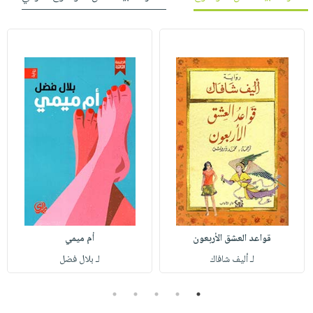
قواعد العشق الأربعون
أم ميمي
لـ أليف شافاك
لـ بلال فضل
5
4
3
2
1