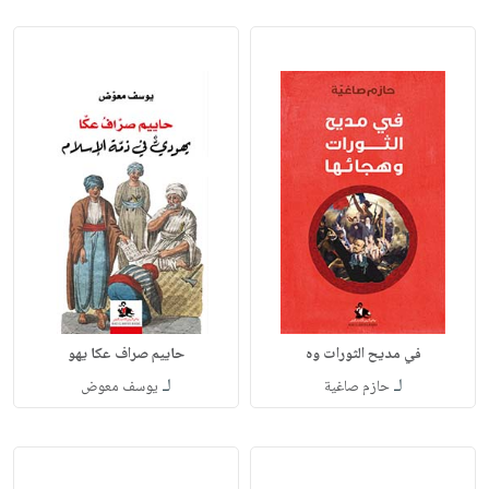
في مديح الثورات وه
حاييم صراف عكا يهو
لـ
لـ
حازم صاغية
يوسف معوض