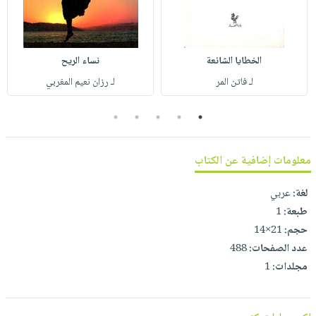
صابون
فيديوهات
عربة
أطفال
أسئلة
التسوق
مناسبات
يتكرر
الخطايا الشائعة
نساء الريح
طرحها
نشرة
لـ فاتن المر
لـ رزان نعيم المغربي
الإصدارات
خدمات
نيل
5
4
3
2
1
وفرات
انشر
معلومات إضافية عن الكتاب
كتابك
لغة:
عربي
تواصل
طبعة:
1
معنا
حجم:
21×14
عدد الصفحات:
488
مجلدات:
1