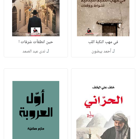
في مهب النكبة اللب
حين انطفأت شرفات ا
لـ
لـ
أحمد بيضون
ندى عبد الصمد