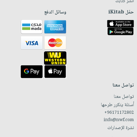
انشر كتابك
حمّل iKitab
وسائل الدفع
تواصل معنا
تواصل معنا
أسئلة يتكرر طرحها
+96171172802
info@nwf.com
نشرة الإصدارات