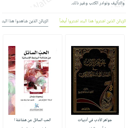
والتأليف ونوادر الكتب وغير ذلك.
العناية
الأكثر
شحن
أدوات
بالأسنان
مبيعاً
مجاني
المائدة
الحمية
العودة
الزبائن الذين اشتروا هذا البند اشتروا أيضاً
الزبائن الذين شاهدوا هذا البند
بنود
الأوعية
والتغذية
للمدارس
مختارة
والتخزين
اشتراكات
اكسسوارات
أدوات
كتب
كل
بحث
المطبخ
الاشتراكات
اكسسوارات
متقدم
منزلية
صندوق
القراءة
اكسسوارات
iKitab
ملابس
نيل
بلا
مطرزات
وفرات
حدود
حقائب
عن
حسابك
حلي
الشركة
عناية
لائحة
سياسة
جواهر الأدب في أدبيات
الحب السائل عن هشاشة ا
بالذات
الأمنيات
الشركة