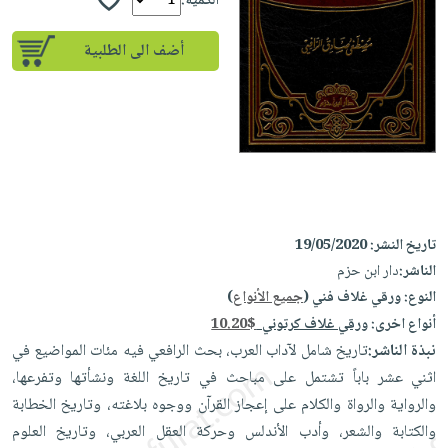
إختياراتنا
الكمية:
تعليمية
أسئلة
إختياراتنا
المواضيع
iKitab
يتكرر
أضف الى الطلبية
كتب
بلا
الأكثر
طرحها
أكاديمية
الصحة
حدود
مبيعاً
تحميل
والعناية
صندوق
أسئلة
إختياراتنا
masmu3
الشخصية
القراءة
يتكرر
وسائل
على
جديد
English
طرحها
تعليمية
Android
books
الكل
تحميل
صندوق
تحميل
iKitab
أجهزة
القراءة
المطبخ
masmu3
تاريخ النشر:
19/05/2020
على
العناية
والسفرة
على
جوائز
الناشر:
دار ابن حزم
Android
جديد
الشخصية
Apple
النوع:
ورقي غلاف فني (
جميع الأنواع
)
تحميل
العناية
أنواع اخرى:
ورقي غلاف كرتوني
10.20$
الكل
iKitab
وتصفيف
نبذة الناشر:
تاريخ شامل لآداب العرب، بحث الرافعي فيه مئات المواضيع في
أواني
متجر
على
الشعر
اثني عشر باباً تشتمل على مباحث في تاريخ اللغة ونشأتها وتفرعها،
الطهي
الهدايا
Apple
العناية
والرواية والرواة والكلام على إعجاز القرآن ووجوه بلاغته، وتاريخ الخطابة
أدوات
بالجسم
أقسام
والكتابة والشعر، وأدب الأندلس وحركة العقل العربي، وتاريخ العلوم
الخبز