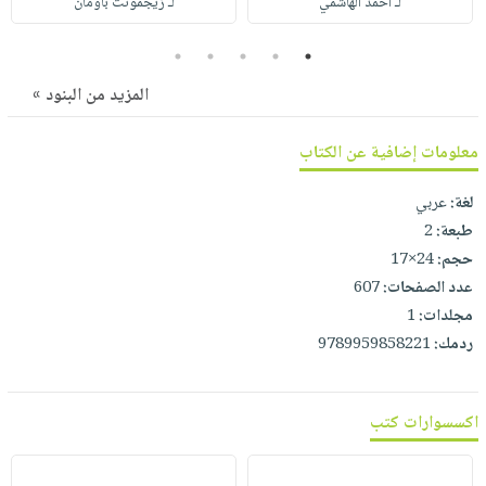
لـ أحمد الهاشمي
لـ زيجمونت باومان
صابون
فيديوهات
عربة
أطفال
أسئلة
5
4
3
2
1
التسوق
مناسبات
يتكرر
المزيد من البنود »
طرحها
نشرة
الإصدارات
خدمات
معلومات إضافية عن الكتاب
نيل
وفرات
لغة:
عربي
طبعة:
2
انشر
حجم:
24×17
كتابك
عدد الصفحات:
607
تواصل
مجلدات:
1
معنا
ردمك:
9789959858221
اكسسوارات كتب