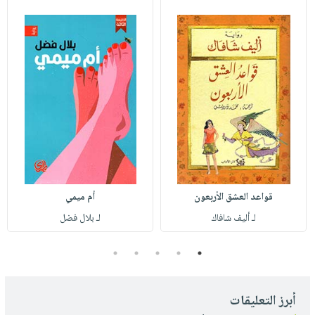
قواعد العشق الأربعون
أم ميمي
لـ أليف شافاك
لـ بلال فضل
5
4
3
2
1
أبرز التعليقات