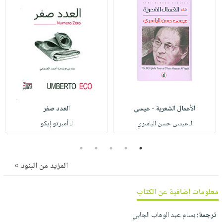
صابون
فيديوهات
عربة
أطفال
أسئلة
التسوق
مناسبات
يتكرر
طرحها
نشرة
الإصدارات
خدمات
نيل
وفرات
انشر
الأعمال الشعرية - عيسى
العدد صفر
كتابك
لـ عيسى حسن الياسري
لـ أمبرتو إيكو
تواصل
5
4
3
2
1
معنا
المزيد من البنود »
معلومات إضافية عن الكتاب
ترجمة:
بسام عبد الوهاب الجابي