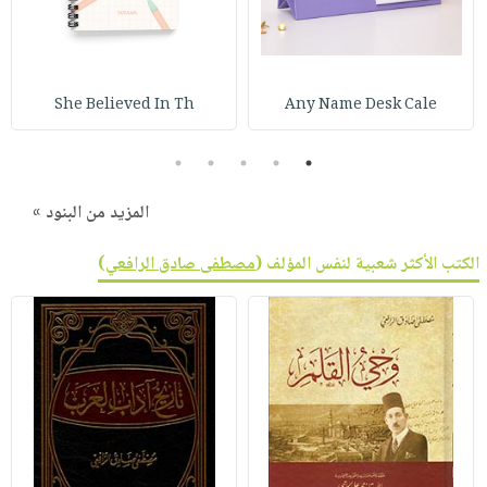
She Believed In Th
Any Name Desk Cale
5
4
3
2
1
المزيد من البنود »
الكتب الأكثر شعبية لنفس المؤلف (
مصطفى صادق الرافعي
)