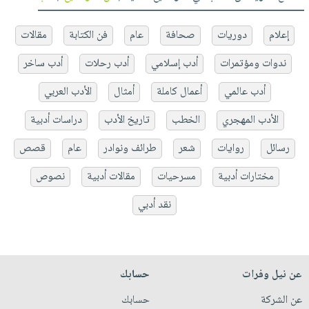
إعلام
دوريات
صحافة
عام
فن الكتابة
مقالات
ندوات ومؤتمرات
أدب إسلامي
أدب رحلات
أدب ساخر
أدب عالمي
أعمال كاملة
أمثال
الأدب العربي
الأدب المهجري
الخطب
تاريخ الأدب
دراسات أدبية
رسائل
روايات
شعر
طرائف ونوادر
عام
قصص
مختارات أدبية
مسرحيات
مقالات أدبية
نصوص
نقد أدبي
عن نيل وفرات
حسابك
عن الشركة
حسابك