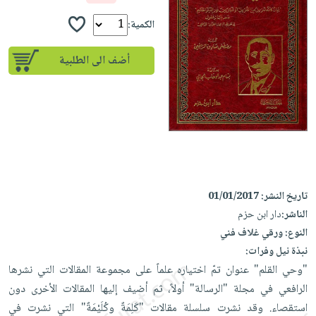
إختياراتنا
تعليمية
أسئلة
إختياراتنا
المواضيع
iKitab
الكمية:
يتكرر
كتب
بلا
الأكثر
طرحها
أكاديمية
الصحة
أضف الى الطلبية
حدود
مبيعاً
تحميل
والعناية
صندوق
أسئلة
إختياراتنا
masmu3
الشخصية
القراءة
يتكرر
وسائل
على
جديد
English
طرحها
تعليمية
Android
books
الكل
تحميل
صندوق
تحميل
iKitab
أجهزة
القراءة
المطبخ
masmu3
على
العناية
والسفرة
على
جوائز
تاريخ النشر:
01/01/2017
Android
جديد
الشخصية
Apple
الناشر:
دار ابن حزم
تحميل
العناية
الكل
النوع:
ورقي غلاف فني
iKitab
وتصفيف
نبذة نيل وفرات:
أواني
متجر
على
الشعر
"وحي القلم" عنوان تمّ اختياره علماً على مجموعة المقالات التي نشرها
الطهي
الهدايا
Apple
العناية
الرافعي في مجلة "الرسالة" أولاً، ثم أضيف إليها المقالات الأخرى دون
أدوات
بالجسم
أقسام
استقصاء. وقد نشرت سلسلة مقالات "كَلِمَةٌ وكُلَيْمَةٌ" التي نشرت في
الخبز