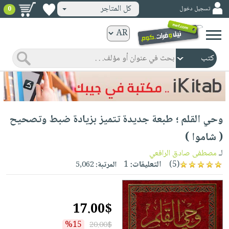
كل المتاجر
تسجيل دخول
0
كتب
ورقية
المواضيع
صدر
كتب
حديثاً
الكترونية
الأكثر
الصفحة
وحي القلم ؛ طبعة جديدة تتميز بزيادة ضبط وتصحيح
مبيعاً
الرئيسية
كتب
جوائز
( شاموا )
صدر
صوتية
شحن
لـ
مصطفى صادق الرافعي
حديثاً
الصفحة
مخفض
(5)
التعليقات:
1
المرتبة:
5,062
الأكثر
الرئيسية
عروض
أطفال
مبيعاً
masmu3
خاصة
وناشئة
كتب
17.00$
بلا
صفحات
مجانية
الصفحة
وسائل
حدود
مشوقة
%15
20.00$
الرئيسية