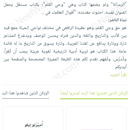
العناية
الأكثر
"الرسالة" ولم يضمها كتاب وهي "وحي القلم"؛ بكتاب مستقل يحمل
شحن
أدوات
بالأسنان
مبيعاً
العنوان نفسه، احتوت مقدمته: "أقوال العظماء في
مجاني
...
المائدة
الحمية
نبذة الناشر:
العودة
بنود
الأوعية
هو حق وحي القلم، وهو عقيدة الرافعي في مختلف نواحي الحياة جمع فيه
والتغذية
للمدارس
مختارة
والتخزين
اشتراكات
بين الأدب والتاريخ واللغة والدين فنراه يحسن الوصف ويدغدغ المشاعر
اكسسوارات
أدوات
تارة ووتارة يدافع عن لغتنا العربية، وتارة يسوق من التاريخ ما له فائدة
كتب
كل
بحث
المطبخ
عامة. هذا الكتاب هو تربية أدبية تاريخية لغوية عربيّة يجب أن تُقرأ،
الاشتراكات
اكسسوارات
متقدم
وتُدرّس، وتُفهم. نقدم لكم هذه الطبعة المميزة المصصحة والمنقحة بين
منزلية
صندوق
أيديكم.
القراءة
اكسسوارات
إقرأ المزيد
iKitab
ملابس
نيل
بلا
مطرزات
وفرات
الزبائن الذين اشتروا هذا البند اشتروا أيضاً
الزبائن الذين شاهدوا هذا البند
حدود
حقائب
عن
حسابك
حلي
الشركة
عناية
لائحة
سياسة
بالذات
الأمنيات
الشركة