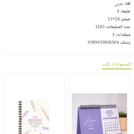
لغة:
عربي
طبعة:
3
حجم:
24×17
عدد الصفحات:
1165
مجلدات:
1
ردمك:
9789959856364
اكسسوارات كتب