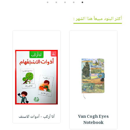
5
4
3
2
1
أكثر البنود مبيعاً هذا الشهر :
Van Cogh Eyes
أنا أركب - أدوات الاستف
 1
Notebook