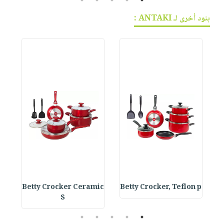
بنود أخرى لـ ANTAKI :
s
Betty Crocker Ceramic
Betty Crocker, Teflon p
S
5
4
3
2
1