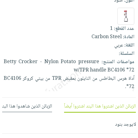
اللون:
أسود
العناية
الأكثر
شحن
أدوات
بالأسنان
مبيعاً
مجاني
المائدة
الحمية
العودة
بنود
الأوعية
عدد القطع:
1
والتغذية
للمدارس
مختارة
والتخزين
اشتراكات
المادة:
Carbon Steel
اكسسوارات
أدوات
اللغة:
عربي
كتب
كل
بحث
المطبخ
السلسلة:
الاشتراكات
اكسسوارات
متقدم
مواصفات المنتج:
pressure
Potato
Nylon
-
Crocker
Betty
منزلية
صندوق
w/TPR
handle
BC4106
*72
القراءة
اكسسوارات
أداة
هرس
البطاطس
من
النايلون
بمقبض
TPR
من
بيتي
كروكر
BC4106
نيل
iKitab
ملابس
*72.
وفرات
بلا
مطرزات
حدود
عن
حقائب
حسابك
الزبائن الذين اشتروا هذا البند اشتروا أيضاً
الزبائن الذين شاهدوا هذا البند
الشركة
حلي
لائحة
سياسة
عناية
لايوجد بنود
الأمنيات
الشركة
بالذات