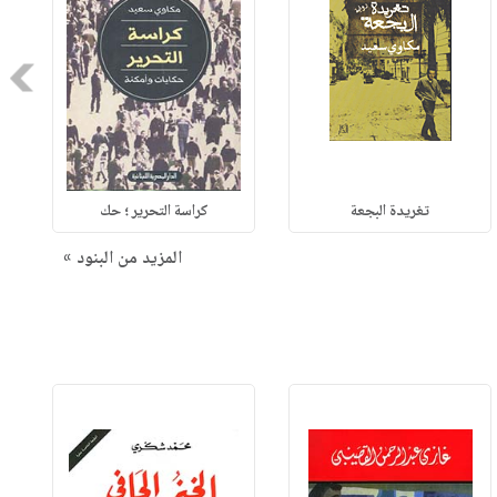
Next
تغريدة البجعة
كراسة التحرير ؛ حك
المزيد من البنود »