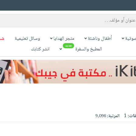
وتية
أطفال وناشئة
متجر الهدايا
وسائل تعليمية
شح
جديد
المطبخ والسفرة
انشر كتابك
قات:
1
المرتبة:
9,096