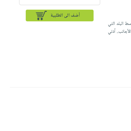
أضف الى الطلبية
ط البلد التي
أجانب.. أذني