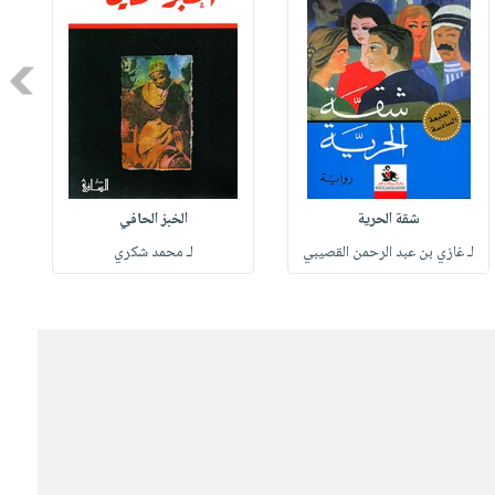
Next
شقة الحرية
الخبز الحافي
لـ غازي بن عبد الرحمن القصيبي
لـ محمد شكري
ل