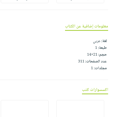
صابون
فيديوهات
عربة
أطفال
أسئلة
التسوق
مناسبات
يتكرر
معلومات إضافية عن الكتاب
طرحها
نشرة
الإصدارات
خدمات
لغة:
عربي
نيل
طبعة:
1
وفرات
حجم:
21×14
انشر
عدد الصفحات:
311
كتابك
مجلدات:
1
تواصل
معنا
اكسسوارات كتب