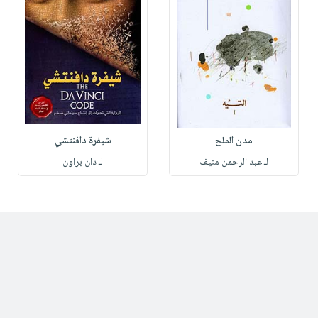
مدن الملح
شيفرة دافنتشي
لـ عبد الرحمن منيف
لـ دان براون