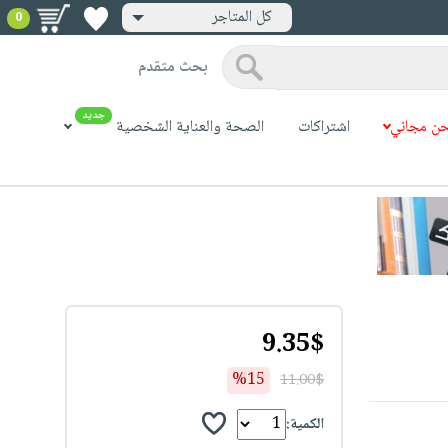
كل المتاجر
0
بحث متقدم
جديد
ن مجاني
اشتراكات
الصحة والعناية الشخصية
9.35$
%15
11.00$
الكمية: