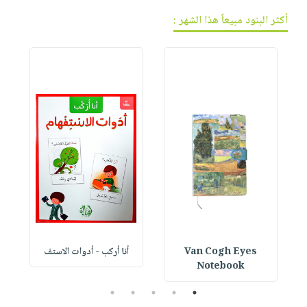
أكثر البنود مبيعاً هذا الشهر :
Van Cogh Eyes
أنا أركب - أدوات الاستف
 1
Notebook
5
4
3
2
1