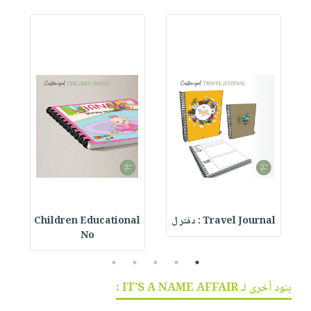
مخطط
Travel Journal : دفتر ل
Children Educational
 :
No
5
4
3
2
1
بنود أخرى لـ IT’S A NAME AFFAIR :