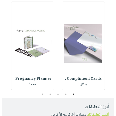
Compliment Cards :
Pregnancy Planner :
er
بطاق
مخط
5
4
3
2
1
أبرز التعليقات
أكتب تعليقاتك
وشارك أراءك مع الأخرين