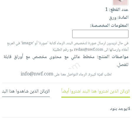
العناية
الأكثر
شحن
أدوات
عدد القطع:
1
بالأسنان
مبيعاً
مجاني
المائدة
المادة:
ورق
الحمية
العودة
بنود
الأوعية
المعلومات المخصصة:
والتغذية
للمدارس
مختارة
والتخزين
اشتراكات
اكسسوارات
أدوات
في حال تريدون ارسال صورة لتخصيص البند، الرجاء كتابة 'صورة' أو 'image' في المربع
كتب
كل
بحث
المطبخ
أعلاه وارسالها الى redas@nwf.com مع رقم الطلبيّة
الاشتراكات
اكسسوارات
متقدم
مواصفات المنتج:
مخطط
عائلي
مع
محتوى
مخصص
مع
أوراق
قابلة
منزلية
صندوق
للفصل.
القراءة
اكسسوارات
info@nwf.com
لطلب كميّة كبيرة، الرجاء التواصل معنا على
نيل
iKitab
ملابس
وفرات
بلا
مطرزات
الزبائن الذين اشتروا هذا البند اشتروا أيضاً
الزبائن الذين شاهدوا هذا البند
حدود
عن
حقائب
حسابك
الشركة
حلي
لايوجد بنود
لائحة
سياسة
عناية
الأمنيات
الشركة
بالذات