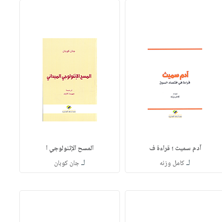
آدم سميث ؛ قراءة ف
المسح الإثنولوجي ا
لـ
لـ
كامل وزنه
جان كوبان