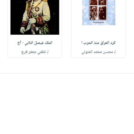
كرد العراق منذ الحرب ا
الملك فيصل الثاني - آخ
لـ محسن محمد المتولي
لـ لطفي جعفر فرج