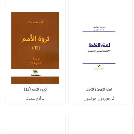
لعنة النفط ؛ الاقت
ثروة الأمم (II)
لـ
لـ
جوردون جونسون
آدم سميث