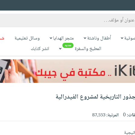
وتية
أطفال وناشئة
متجر الهدايا
وسائل تعليمية
شح
جديد
المطبخ والسفرة
انشر كتابك
جذور التاريخية لمشروع الفيدرالية
قات:
0
المرتبة:
87,553
اتيجية