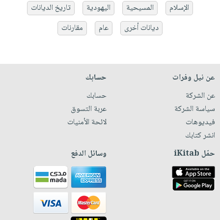
الإسلام
المسيحية
اليهودية
تاريخ الديانات
ديانات أخرى
عام
مقارنات
عن نيل وفرات
حسابك
عن الشركة
حسابك
سياسة الشركة
عربة التسوق
فيديوهات
لائحة الأمنيات
انشر كتابك
حمّل iKitab
وسائل الدفع