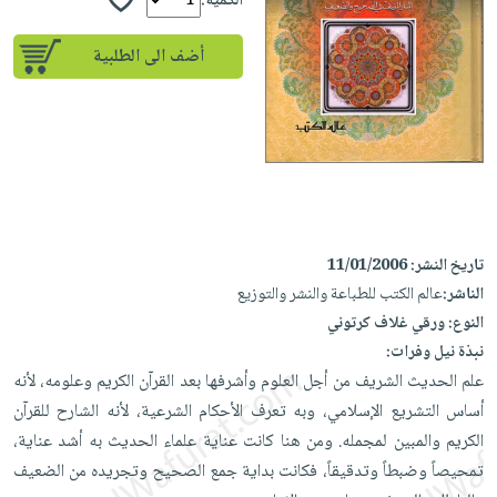
إختياراتنا
الكمية:
تعليمية
أسئلة
إختياراتنا
المواضيع
iKitab
يتكرر
أضف الى الطلبية
كتب
بلا
الأكثر
طرحها
أكاديمية
الصحة
حدود
مبيعاً
تحميل
والعناية
صندوق
أسئلة
وسائل
masmu3
الشخصية
القراءة
يتكرر
تعليمية
على
جديد
English
طرحها
صندوق
Android
books
الكل
تحميل
القراءة
تحميل
iKitab
أجهزة
جوائز
المطبخ
masmu3
تاريخ النشر:
11/01/2006
على
العناية
والسفرة
على
الناشر:
عالم الكتب للطباعة والنشر والتوزيع
Android
جديد
الشخصية
Apple
النوع:
ورقي غلاف كرتوني
تحميل
العناية
نبذة نيل وفرات:
الكل
iKitab
وتصفيف
علم الحديث الشريف من أجل العلوم وأشرفها بعد القرآن الكريم وعلومه، لأنه
أواني
متجر
على
الشعر
أساس التشريع الإسلامي، وبه تعرف الأحكام الشرعية، لأنه الشارح للقرآن
الطهي
الهدايا
Apple
الكريم والمبين لمجمله. ومن هنا كانت عناية علماء الحديث به أشد عناية،
العناية
أدوات
تمحيصاً وضبطاً وتدقيقاً، فكانت بداية جمع الصحيح وتجريده من الضعيف
بالجسم
أقسام
الخبز