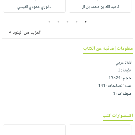
صابون
فيديوهات
لـ عبد الله بن محمد بن ال
لـ نوري حمودي القيسي
عربة
أطفال
أسئلة
التسوق
مناسبات
5
4
3
2
1
يتكرر
طرحها
نشرة
المزيد من البنود »
الإصدارات
خدمات
نيل
معلومات إضافية عن الكتاب
وفرات
لغة:
عربي
انشر
طبعة:
1
كتابك
حجم:
24×17
تواصل
عدد الصفحات:
141
معنا
مجلدات:
1
اكسسوارات كتب