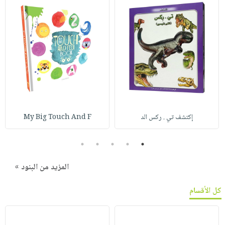
إكتشف تي . ركس الد
My Big Touch And F
5
4
3
2
1
المزيد من البنود »
كل الأقسام