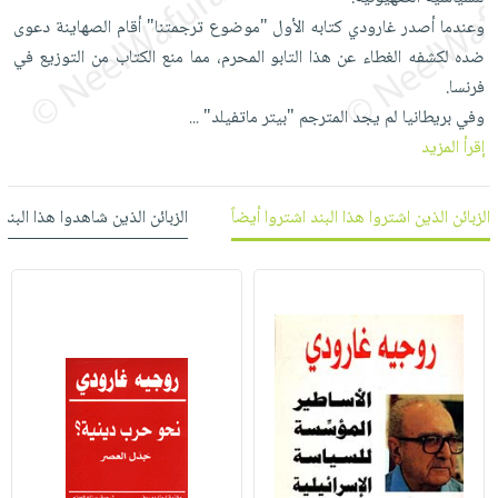
العناية
الأكثر
شحن
وعندما أصدر غارودي كتابه الأول "موضوع ترجمتنا" أقام الصهاينة دعوى
أدوات
بالأسنان
مبيعاً
مجاني
ضده لكشفه الغطاء عن هذا التابو المحرم، مما منع الكتاب من التوزيع في
المائدة
الحمية
العودة
فرنسا.
بنود
الأوعية
والتغذية
للمدارس
وفي بريطانيا لم يجد المترجم "بيتر ماتفيلد"
...
مختارة
والتخزين
اشتراكات
اكسسوارات
إقرأ المزيد
أدوات
كتب
كل
بحث
المطبخ
الاشتراكات
اكسسوارات
متقدم
الزبائن الذين اشتروا هذا البند اشتروا أيضاً
الزبائن الذين شاهدوا هذا البند
منزلية
صندوق
القراءة
اكسسوارات
iKitab
ملابس
نيل
بلا
مطرزات
وفرات
حدود
حقائب
عن
حسابك
حلي
الشركة
عناية
لائحة
سياسة
بالذات
الأمنيات
الشركة