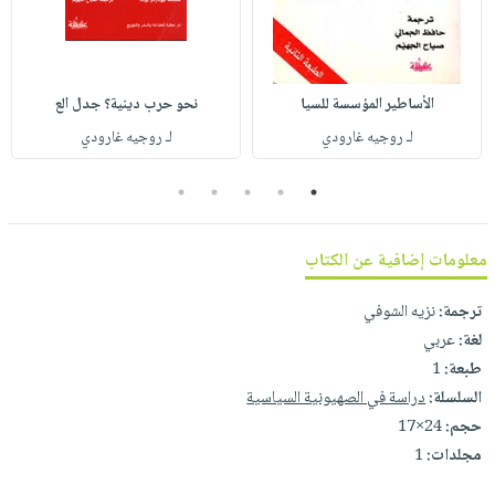
صابون
فيديوهات
عربة
أطفال
أسئلة
التسوق
مناسبات
يتكرر
الأساطير المؤسسة للسيا
نحو حرب دينية؟ جدل الع
طرحها
نشرة
لـ روجيه غارودي
لـ روجيه غارودي
الإصدارات
خدمات
نيل
5
4
3
2
1
وفرات
انشر
معلومات إضافية عن الكتاب
كتابك
تواصل
ترجمة:
نزيه الشوفي
معنا
لغة:
عربي
طبعة:
1
السلسلة:
دراسة في الصهيونية السياسية
حجم:
24×17
مجلدات:
1