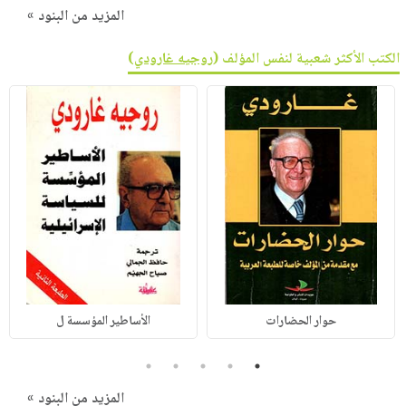
المزيد من البنود »
الكتب الأكثر شعبية لنفس المؤلف (
روجيه غارودي
)
حوار الحضارات
الأساطير المؤسسة ل
5
4
3
2
1
المزيد من البنود »