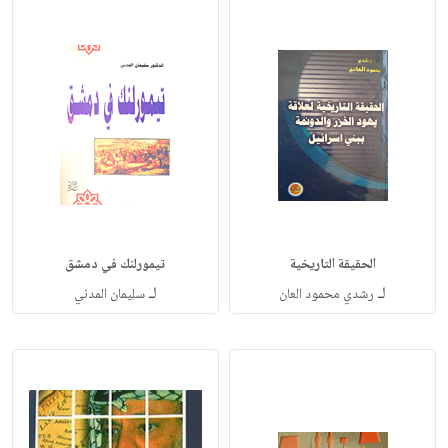
الحقيقة التاريخية
تيمورلنك في دمشق
لـ
لـ
رشدي محمود العان
سليمان المدني