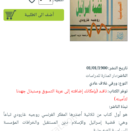
إختياراتنا
الكمية:
تعليمية
أسئلة
إختياراتنا
المواضيع
iKitab
يتكرر
أضف الى الطلبية
كتب
بلا
الأكثر
طرحها
أكاديمية
الصحة
حدود
مبيعاً
تحميل
والعناية
صندوق
أسئلة
إختياراتنا
masmu3
الشخصية
القراءة
يتكرر
وسائل
على
جديد
English
طرحها
تعليمية
Android
books
الكل
تحميل
صندوق
تحميل
iKitab
أجهزة
القراءة
تاريخ النشر:
01/01/1900
المطبخ
masmu3
على
العناية
الناشر:
دار المنارة للدراسات
والسفرة
على
جوائز
Android
جديد
الشخصية
النوع:
ورقي غلاف عادي
Apple
نافـد (بإمكانك إضافته إلى عربة التسوق وسنبذل جهدنا
توفر الكتاب:
تحميل
العناية
الكل
لتأمينه)
iKitab
وتصفيف
أواني
متجر
نبذة الناشر:
على
الشعر
الطهي
الهدايا
هو أول كتاب من ثلاثية أصدرها المفكر الفرنسي روجيه غارودي تباعاً
Apple
العناية
أدوات
وهي: قضية إسرائيل والإسلام دين المستقبل والخرافات المؤسسة
بالجسم
أقسام
الخبز
للسياسية الصهيونية.