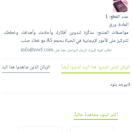
العناية
الأكثر
شحن
أدوات
بالأسنان
مبيعاً
مجاني
المائدة
عدد القطع:
1
الحمية
العودة
بنود
المادة:
ورق
الأوعية
والتغذية
للمدارس
مختارة
مواصفات المنتج:
مذكّرة
لتدوين
أفكارك
وأحلامك
وأهدافك
وخططك
والتخزين
اشتراكات
اكسسوارات
للتركيز
على
الأمور
الإيجابية
في
الحياة
بحجم
A5
مع
غطاء
صلب.
أدوات
كتب
كل
بحث
المطبخ
info@nwf.com
لطلب كميّة كبيرة، الرجاء التواصل معنا على
الاشتراكات
اكسسوارات
متقدم
منزلية
صندوق
الزبائن الذين اشتروا هذا البند اشتروا أيضاً
الزبائن الذين شاهدوا هذا البند
القراءة
اكسسوارات
نيل
iKitab
ملابس
لايوجد بنود
وفرات
بلا
مطرزات
حدود
عن
حقائب
حسابك
الشركة
حلي
لائحة
سياسة
أكثر البنود مشاهدةً حالياً:
عناية
الأمنيات
الشركة
بالذات