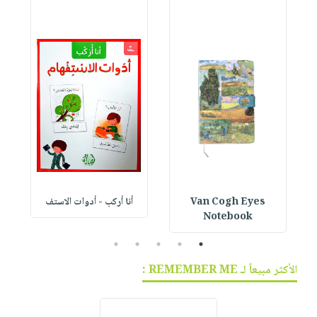
Van Cogh Eyes
أنا أركب - أدوات الاستف
 1
Notebook
5
4
3
2
1
الأكثر مبيعاً لـ REMEMBER ME :