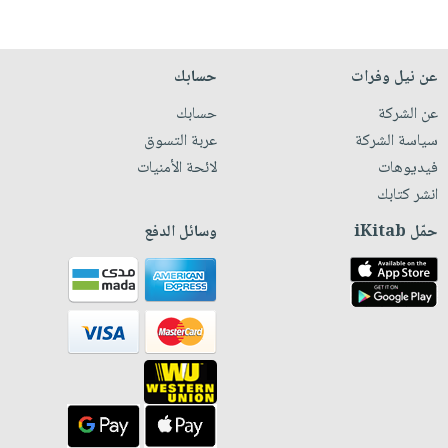
عن نيل وفرات
حسابك
عن الشركة
حسابك
سياسة الشركة
عربة التسوق
فيديوهات
لائحة الأمنيات
انشر كتابك
حمّل iKitab
وسائل الدفع