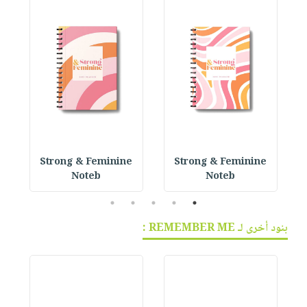
 P
Strong & Feminine
Strong & Feminine
Noteb
Noteb
5
4
3
2
1
بنود أخرى لـ REMEMBER ME :