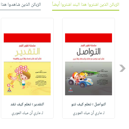
العناية
الأكثر
شحن
الزبائن الذين اشتروا هذا البند اشتروا أيضاً
الزبائن الذين شاهدوا هذا 
أدوات
بالأسنان
مبيعاً
مجاني
المائدة
الحمية
العودة
بنود
الأوعية
والتغذية
للمدارس
مختارة
والتخزين
اشتراكات
اكسسوارات
أدوات
كتب
كل
بحث
المطبخ
الاشتراكات
اكسسوارات
متقدم
منزلية
صندوق
Previous
القراءة
اكسسوارات
iKitab
ملابس
نيل
بلا
مطرزات
وفرات
حدود
حقائب
عن
حسابك
التواصل ؛ تعلم كيف تتو
التقدير ؛ تعلم كيف تقد
حلي
الشركة
لـ ماري آن ميك الموري
لـ ماري آن ميك الموري
عناية
لائحة
سياسة
بالذات
الأمنيات
الشركة