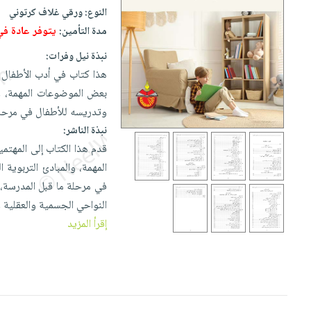
إختياراتنا
تعليمية
أسئلة
النوع:
ورقي غلاف كرتوني
إختياراتنا
المواضيع
iKitab
يتكرر
يتوفر عادة ف
مدة التأمين:
كتب
بلا
الأكثر
طرحها
أكاديمية
الصحة
نبذة نيل وفرات:
حدود
مبيعاً
تحميل
والعناية
هذا كتاب في أدب الأطفال 
صندوق
أسئلة
إختياراتنا
masmu3
الشخصية
بعض الموضوعات المهمة، وا
القراءة
يتكرر
وسائل
على
جديد
وتدريسه للأطفال في مرحلة 
English
طرحها
تعليمية
Android
نبذة الناشر:
books
الكل
تحميل
صندوق
تحميل
قدم هذا الكتاب إلى المهت
iKitab
أجهزة
القراءة
المطبخ
masmu3
المهمة، والمبادئ التربوي
على
العناية
والسفرة
على
جوائز
في مرحلة ما قبل المدرسة، 
Android
جديد
الشخصية
Apple
النواحي الجسمية والعقلية و
تحميل
العناية
إقرأ المزيد
الكل
iKitab
وتصفيف
أواني
متجر
على
الشعر
الطهي
الهدايا
Apple
العناية
أدوات
بالجسم
أقسام
الخبز