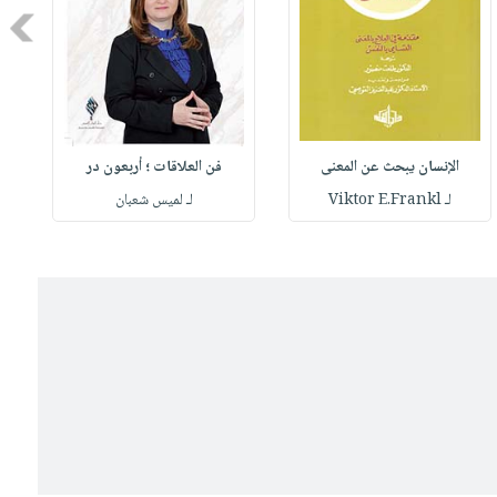
Next
الإنسان يبحث عن المعنى
فن العلاقات ؛ أربعون در
لـ Viktor E.Frankl
لـ لميس شعبان