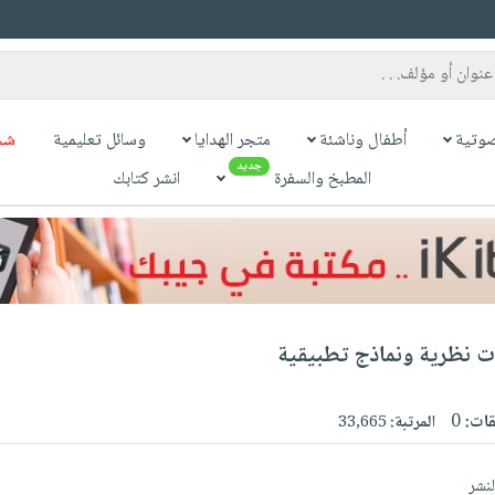
وتية
أطفال وناشئة
متجر الهدايا
وسائل تعليمية
شح
جديد
المطبخ والسفرة
انشر كتابك
ات نظرية ونماذج تطبيقية
قات:
0
المرتبة:
33,665
لنشر