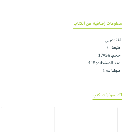
صابون
فيديوهات
عربة
أطفال
أسئلة
التسوق
مناسبات
يتكرر
معلومات إضافية عن الكتاب
طرحها
نشرة
الإصدارات
خدمات
لغة:
عربي
نيل
طبعة:
6
وفرات
حجم:
24×17
عدد الصفحات:
448
انشر
مجلدات:
1
كتابك
تواصل
معنا
اكسسوارات كتب