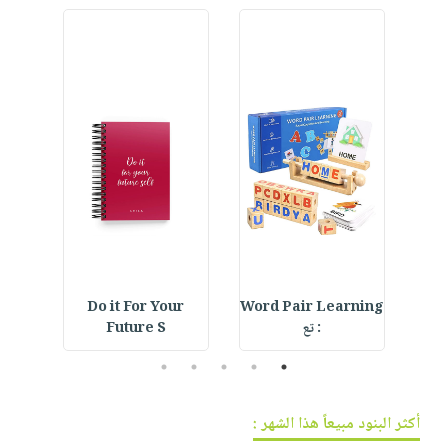
فيديوهات
صابون
عربة
أسئلة
التسوق
أطفال
يتكرر
مناسبات
طرحها
نشرة
الإصدارات
خدمات
نيل
وفرات
انشر
كتابك
تواصل
معنا
Do it For Your
Word Pair Learning
Cre
: تع
Future S
5
4
3
2
1
أكثر البنود مبيعاً هذا الشهر :