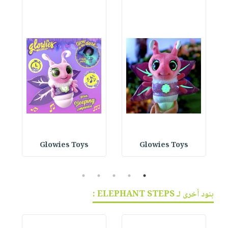
Glowies Toys
Glowies Toys
5
4
3
2
1
بنود أخرى لـ ELEPHANT STEPS :