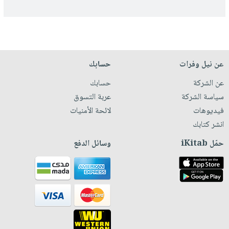
عن نيل وفرات
حسابك
عن الشركة
حسابك
سياسة الشركة
عربة التسوق
فيديوهات
لائحة الأمنيات
انشر كتابك
حمّل iKitab
وسائل الدفع