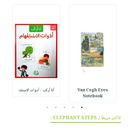
Van Cogh Eyes
أنا أركب - أدوات الاستف
 1
Notebook
5
4
3
2
1
الأكثر مبيعاً لـ ELEPHANT STEPS :