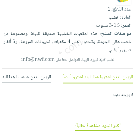
العناية
الأكثر
شحن
أدوات
عدد القطع:
1
بالأسنان
مبيعاً
مجاني
المائدة
المادة:
خشب
الحمية
العودة
بنود
الأوعية
العمر:
1.5-3 سنوات
والتغذية
للمدارس
مختارة
والتخزين
مواصفات المنتج:
هذه
المكعبات
الخشبية
صديقة
للبيئة،
ومصنوعة
من
اشتراكات
اكسسوارات
خشب
عالي
الجودة،
وتحتوي
على
4
مكعبات،
لحيوانات
المزرعة،
و6
ألغاز
أدوات
كتب
كل
بحث
صور،
وأرقام.
المطبخ
الاشتراكات
اكسسوارات
متقدم
info@nwf.com
لطلب كميّة كبيرة، الرجاء التواصل معنا على
منزلية
صندوق
القراءة
اكسسوارات
الزبائن الذين اشتروا هذا البند اشتروا أيضاً
الزبائن الذين شاهدوا هذا البند
نيل
iKitab
ملابس
وفرات
بلا
مطرزات
لايوجد بنود
حدود
عن
حقائب
حسابك
الشركة
حلي
لائحة
سياسة
عناية
الأمنيات
الشركة
أكثر البنود مشاهدةً حالياً:
بالذات