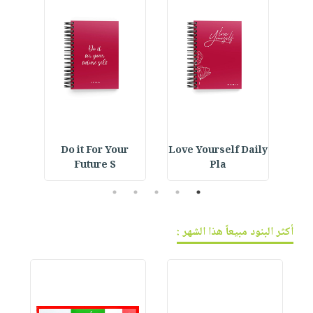
IVE
Do it For Your
Love Yourself Daily
Car
Future S
Pla
5
4
3
2
1
أكثر البنود مبيعاً هذا الشهر :