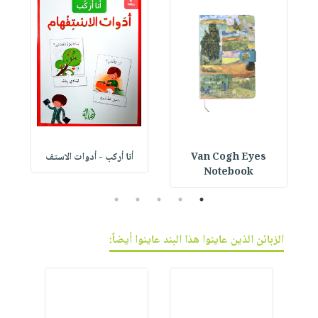
Van Cogh Eyes
أنا أركب - أدوات الاستف
 1
Notebook
5
4
3
2
1
الزبائن الذين عاينوا هذا البند عاينوا أيضاً: