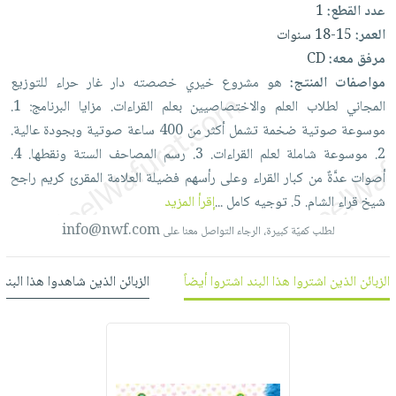
العناية
الأكثر
عدد القطع:
1
شحن
أدوات
بالأسنان
مبيعاً
العمر:
15-18 سنوات
مجاني
المائدة
مرفق معه:
CD
الحمية
العودة
بنود
الأوعية
مواصفات المنتج:
هو
مشروع
خيري
خصصته
دار
غار
حراء
للتوزيع
والتغذية
للمدارس
مختارة
والتخزين
اشتراكات
المجاني
لطلاب
العلم
والاختصاصيين
بعلم
القراءات. مزايا
البرنامج: 1.
اكسسوارات
أدوات
موسوعة
صوتية
ضخمة
تشمل
أكثر
من
400
ساعة
صوتية
وبجودة
عالية.
كتب
كل
بحث
المطبخ
2.
موسوعة
شاملة
لعلم
القراءات. 3.
رسم
المصاحف
الستة
ونقطها. 4.
الاشتراكات
اكسسوارات
متقدم
أصوات
عدَّةٌ
من
كبار
القراء
وعلى
رأسهم
فضيلة
العلامة
المقرئ
كريم
راجح
منزلية
صندوق
شيخ
قراء
الشام. 5.
توجيه
كامل
...
إقرأ المزيد
القراءة
اكسسوارات
info@nwf.com
لطلب كميّة كبيرة، الرجاء التواصل معنا على
نيل
iKitab
ملابس
وفرات
بلا
مطرزات
الزبائن الذين اشتروا هذا البند اشتروا أيضاً
الزبائن الذين شاهدوا هذا البند
حدود
عن
حقائب
حسابك
الشركة
حلي
لائحة
سياسة
عناية
الأمنيات
الشركة
بالذات