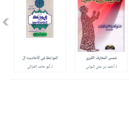
Next
شمس المعارف الكبرى
المواعظ في الأحاديث ال
لـ أحمد بن علي البوني
لـ أبو حامد الغزالي