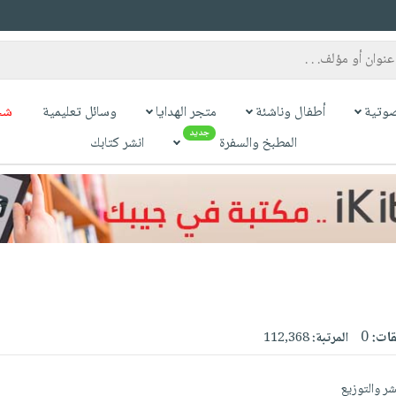
وتية
أطفال وناشئة
متجر الهدايا
وسائل تعليمية
شح
جديد
المطبخ والسفرة
انشر كتابك
قات:
0
المرتبة:
112,368
شر والتوزيع