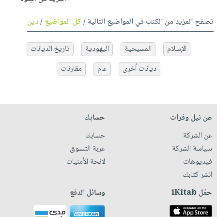
تصفح المزيد من الكتب في المواضيع التالية /
كل المواضيع
/
دين
الإسلام
المسيحية
اليهودية
تاريخ الديانات
ديانات أخرى
عام
مقارنات
عن نيل وفرات
حسابك
عن الشركة
حسابك
سياسة الشركة
عربة التسوق
فيديوهات
لائحة الأمنيات
انشر كتابك
حمّل iKitab
وسائل الدفع