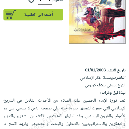
إختياراتنا
الكمية:
تعليمية
أسئلة
إختياراتنا
المواضيع
iKitab
يتكرر
أضف الى الطلبية
كتب
بلا
الأكثر
طرحها
أكاديمية
الصحة
حدود
مبيعاً
تحميل
والعناية
صندوق
أسئلة
إختياراتنا
masmu3
الشخصية
القراءة
يتكرر
وسائل
على
جديد
English
طرحها
تعليمية
Android
books
الكل
تحميل
صندوق
تحميل
iKitab
أجهزة
القراءة
المطبخ
masmu3
تاريخ النشر:
01/01/2003
على
العناية
والسفرة
على
جوائز
الناشر:
مؤسسة الفكر الإسلامي
Android
جديد
الشخصية
Apple
النوع:
ورقي غلاف كرتوني
تحميل
العناية
نبذة نيل وفرات:
الكل
iKitab
وتصفيف
تعد ثورة الإمام الحسين عليه السلام من الأحداث القلائل في التاريخ
أواني
متجر
على
الشعر
الإسلامي التي حفرت لنفسها صورة حية على صفحة الزمن لا تمحى على مر
الطهي
الهدايا
Apple
العناية
الأعوام والقرون الوسطى. وقد تناولها المئات بل الآلاف من الشعراء والأدباء
أدوات
بالجسم
أقسام
والمفكرين والاستراتيجيين بالتحليل والبحث والتمحيص ولربما اتسع ما
الخبز