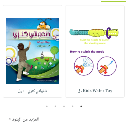
Kids Water Toy : ل
طفولتي كنزي - دليل
5
4
3
2
1
المزيد من البنود »