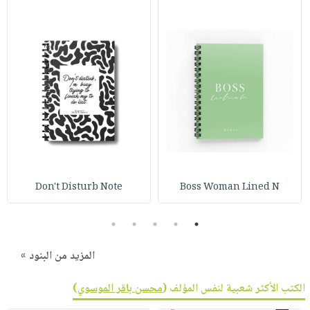
Don't Disturb Note
Boss Woman Lined N
5
4
3
2
1
المزيد من البنود »
الكتب الأكثر شعبية لنفس المؤلف (
محسن باقر الموسوي
)