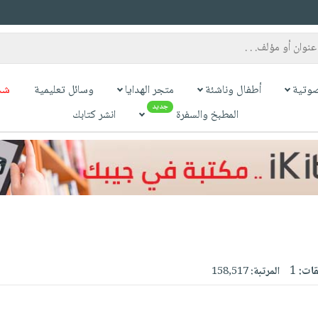
وتية
أطفال وناشئة
متجر الهدايا
وسائل تعليمية
شح
جديد
المطبخ والسفرة
انشر كتابك
قات:
1
المرتبة:
158,517