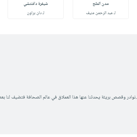
مدن الملح
شيفرة دافنتشي
لـ عبد الرحمن منيف
لـ دان براون
..نوادر وقصص بريئة يحدثنا عنها هذا العملاق في عالم الصحافة فتضيف لنا بعض