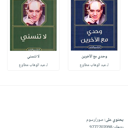
وحدي مع الآخرين
لا تنسني
لـ عبد الوهاب مطاوع
لـ عبد الوهاب مطاوع
يحتوي على:
صور/رسوم
ردمك:
9772707098