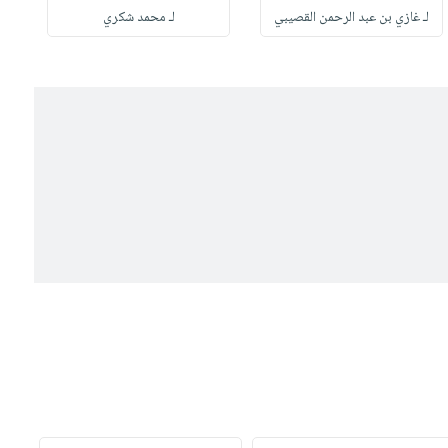
لـ غازي بن عبد الرحمن القصيبي
لـ محمد شكري
ل