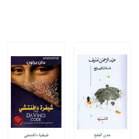
مدن الملح
شيفرة دافنتشي