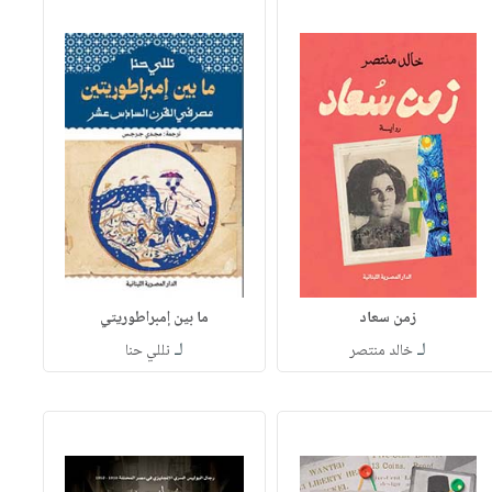
زمن سعاد
ما بين إمبراطوريتي
لـ
لـ
خالد منتصر
نللي حنا