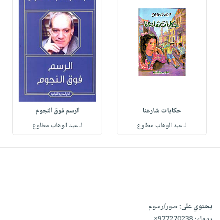
حكايات شارعنا
الرسم فوق النجوم
لـ عبد الوهاب مطاوع
لـ عبد الوهاب مطاوع
يحتوي على:
صور/رسوم
ردمك:
977270238×