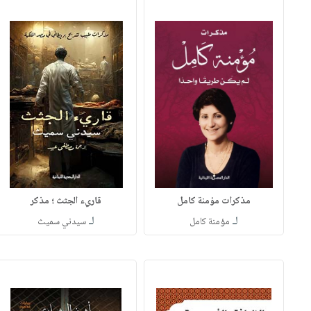
مذكرات مؤمنة كامل
قاريء الجثث ؛ مذكر
لـ
لـ
مؤمنة كامل
سيدني سميث