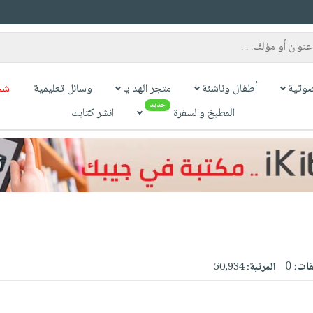
وتية
أطفال وناشئة
متجر الهدايا
وسائل تعليمية
شح
جديد
المطبخ والسفرة
انشر كتابك
قات:
0
المرتبة:
50,934