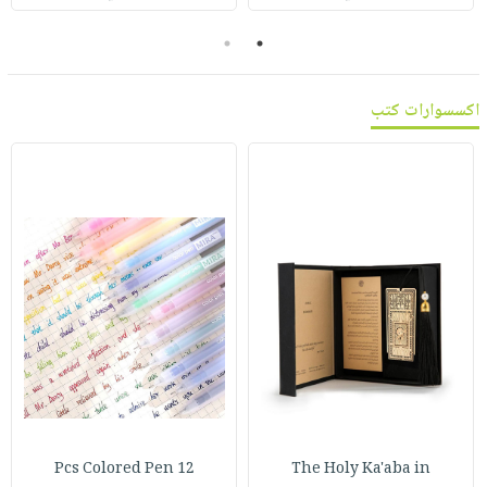
صابون
فيديوهات
عربة
2
1
أطفال
أسئلة
التسوق
مناسبات
يتكرر
اكسسوارات كتب
طرحها
نشرة
الإصدارات
خدمات
نيل
وفرات
انشر
كتابك
تواصل
معنا
12 Pcs Colored Pen
The Holy Ka'aba in