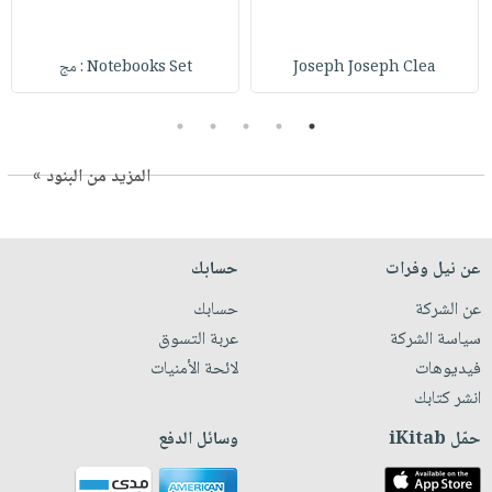
Joseph Joseph Clea
Notebooks Set : مج
5
4
3
2
1
المزيد من البنود »
عن نيل وفرات
حسابك
عن الشركة
حسابك
سياسة الشركة
عربة التسوق
فيديوهات
لائحة الأمنيات
انشر كتابك
حمّل iKitab
وسائل الدفع