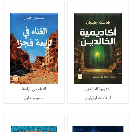
أكاديمية الخالدين
الغناء في الرابعة
لـ
لـ
هاملت آركيليان
عبدو خليل