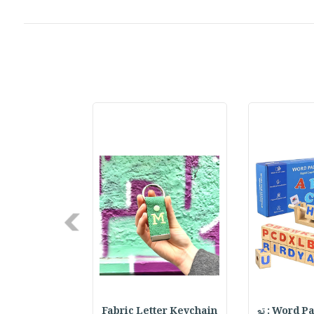
Next
Word : تع
Fabric Letter Keychain
h & Hat Set :