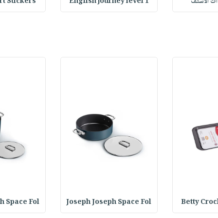
وات الاستف
English journey level 1
Heart Stickers : 
h Space Fol
Joseph Joseph Space Fol
Betty Croc