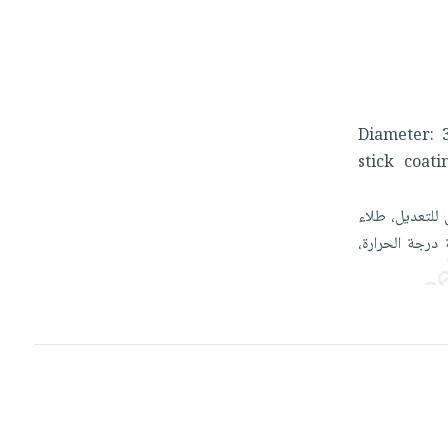
Diameter:
stick
coat
ل
للتعديل،
طلاء
ة
درجة
الحرارة،