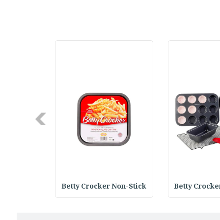
Next
 Round Bak
Betty Crocker Non-Stick
Betty Crocke