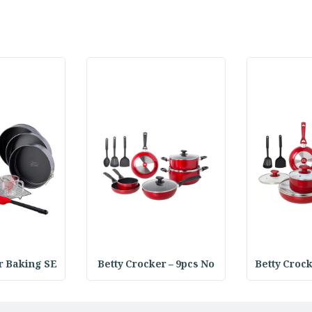
r Baking SE
Betty Crocker – 9pcs No
Betty Croc