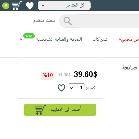
كل المتاجر
0
بحث متقدم
جديد
ن مجاني
اشتراكات
الصحة والعناية الشخصية
Russell Hobbs Fiesta Crep - صانعة
39.60$
%10
44.00$
الكمية: