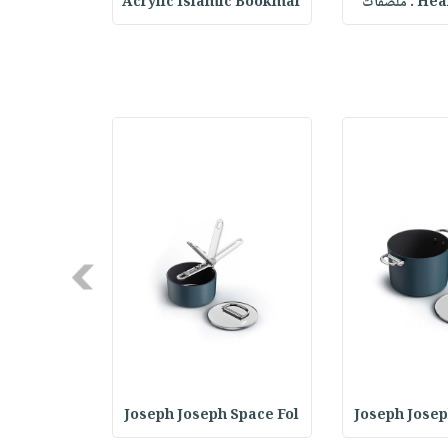
ملصقات
Acrylic Islamic Bookmar
حقيبة مسر
Next
 GrillOut
Joseph Joseph Space Fol
Joseph Josep