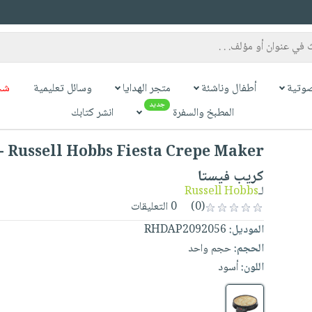
وتية
أطفال وناشئة
متجر الهدايا
وسائل تعليمية
شح
جديد
المطبخ والسفرة
انشر كتابك
e Maker
كريب فيستا
لـ
Russell Hobbs
(0)
0 التعليقات
الموديل:
RHDAP2092056
الحجم:
حجم واحد
اللون:
أسود