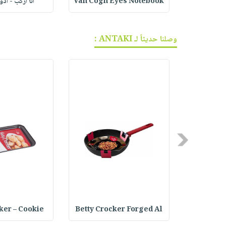
ف الجر
Van Cogh Eyes Notebook
أنا أركب - أد
وصلنا حديثاً لـ ANTAKI :
Previous
ker – Cookie
Betty Crocker Forged Al
Joseph Jo