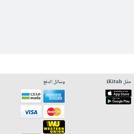
حمّل iKitab
وسائل الدفع