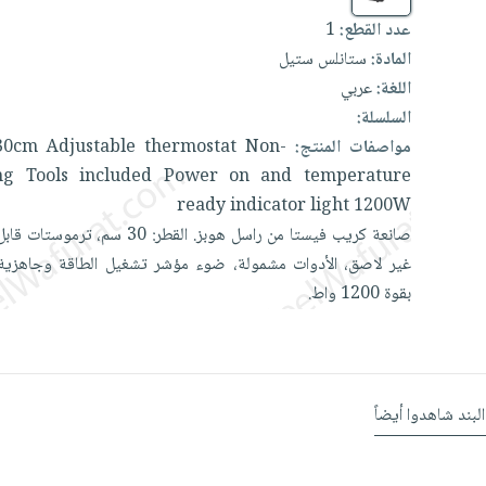
عدد القطع:
1
المادة:
ستانلس ستيل
اللغة:
عربي
السلسلة:
مواصفات المنتج:
Non-
thermostat
Adjustable
30cm
ing
Tools
included
Power
on
and
temperature
ready
indicator
light
1200W
صانعة
كريب
فيستا
من
راسل
هوبز.
القطر:
30
سم،
ترموستات
قاب
غير
لاصق،
الأدوات
مشمولة،
ضوء
مؤشر
تشغيل
الطاقة
وجاهزي
بقوة
1200
واط.
البند شاهدوا أيضاً