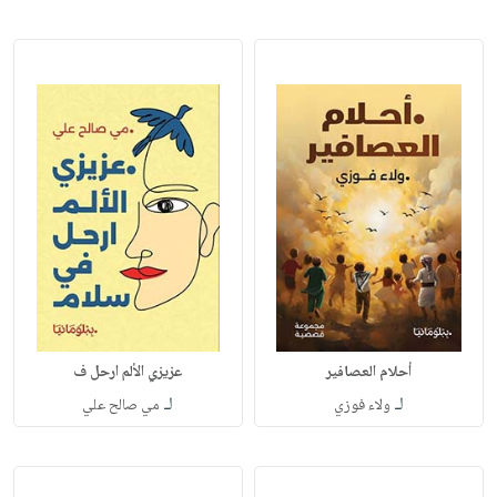
أحلام العصافير
عزيزي الألم ارحل ف
لـ
لـ
ولاء فوزي
مي صالح علي