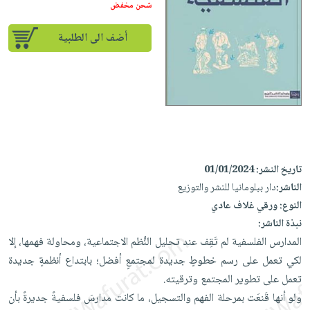
إختياراتنا
تعليمية
شحن مخفض
أسئلة
إختياراتنا
المواضيع
iKitab
يتكرر
كتب
أضف الى الطلبية
بلا
الأكثر
طرحها
أكاديمية
الصحة
حدود
مبيعاً
تحميل
والعناية
صندوق
أسئلة
إختياراتنا
masmu3
الشخصية
القراءة
يتكرر
وسائل
على
جديد
English
طرحها
تعليمية
Android
books
الكل
تحميل
صندوق
تحميل
iKitab
أجهزة
القراءة
المطبخ
masmu3
تاريخ النشر:
01/01/2024
على
العناية
والسفرة
على
جوائز
الناشر:
دار ببلومانيا للنشر والتوزيع
Android
جديد
الشخصية
Apple
النوع:
ورقي غلاف عادي
تحميل
العناية
نبذة الناشر:
الكل
iKitab
وتصفيف
المدارس الفلسفية لم تَقِف عند تحليل النُّظم الاجتماعية، ومحاولة فهمها، إلا
أواني
متجر
على
الشعر
لكي تعمل على رسم خطوطٍ جديدة لمجتمعٍ أفضل؛ بابتداع أنظمةٍ جديدة
الطهي
الهدايا
Apple
العناية
تعمل على تطوير المجتمع وترقيته.
أدوات
بالجسم
أقسام
ولو أنها قَنعَت بمرحلة الفهم والتسجيل، ما كانت مدارسَ فلسفيةً جديرةً بأن
الخبز