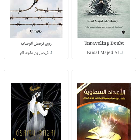
Unraveling Doubt
رؤى ترفض الوصاية
لـ
لـ
Faisal Majed Al-
فيصل بن ماجد الم