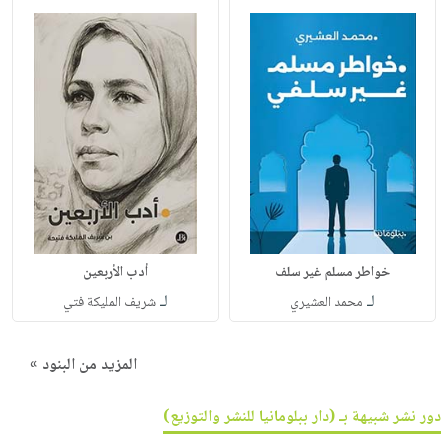
خواطر مسلم غير سلف
أدب الأربعين
لـ
لـ
محمد العشيري
شريف المليكة فتي
المزيد من البنود »
دور نشر شبيهة بـ (دار ببلومانيا للنشر والتوزيع)