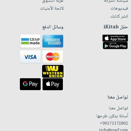
سياسة الشركة
عربة التسوق
فيديوهات
لائحة الأمنيات
انشر كتابك
حمّل iKitab
وسائل الدفع
تواصل معنا
تواصل معنا
أسئلة يتكرر طرحها
+96171172802
info@nwf.com