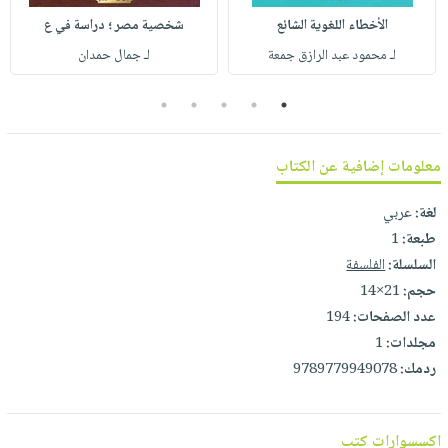
صابون
فيديوهات
الأخطاء اللغوية الشائع
شخصية مصر ؛ دراسة في ع
عربة
أطفال
أسئلة
التسوق
لـ محمود عبد الرازق جمعة
لـ جمال حمدان
مناسبات
يتكرر
طرحها
نشرة
5
4
3
2
1
الإصدارات
خدمات
نيل
معلومات إضافية عن الكتاب
وفرات
لغة:
عربي
انشر
طبعة:
1
كتابك
السلسلة:
الفلسفة
تواصل
حجم:
21×14
معنا
عدد الصفحات:
194
مجلدات:
1
ردمك:
9789779949078
اكسسوارات كتب