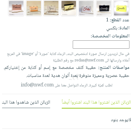
العناية
الأكثر
شحن
أدوات
بالأسنان
مبيعاً
مجاني
المائدة
عدد القطع:
1
الحمية
العودة
بنود
الأوعية
المادة:
بلكسي
والتغذية
للمدارس
مختارة
والتخزين
اشتراكات
المعلومات المخصصة:
اكسسوارات
أدوات
كتب
كل
بحث
المطبخ
الاشتراكات
في حال تريدون ارسال صورة لتخصيص البند، الرجاء كتابة 'صورة' أو 'image' في المربع
اكسسوارات
متقدم
أعلاه وارسالها الى redas@nwf.com مع رقم الطلبيّة
منزلية
صندوق
مواصفات المنتج:
حقيبة
كتف
مخصصة
مع
إسم
أو
كتابة
من
إختياركم.
القراءة
اكسسوارات
حقيبة
عصرية
ومميزة
متوفرة
بعدة
ألوان
هدية
لعدة
مناسبات.
نيل
iKitab
ملابس
info@nwf.com
لطلب كميّة كبيرة، الرجاء التواصل معنا على
وفرات
بلا
مطرزات
حدود
عن
حقائب
حسابك
الزبائن الذين اشتروا هذا البند اشتروا أيضاً
الزبائن الذين شاهدوا هذا البند
الشركة
حلي
لائحة
سياسة
عناية
لايوجد بنود
الأمنيات
الشركة
بالذات