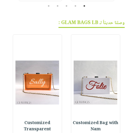
5
4
3
2
1
وصلنا حديثاً لـ GLAM BAGS LB :
Customized Bag with
Customized
ag
Transparent
Nam