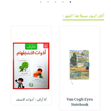
5
4
3
2
1
أكثر البنود مبيعاً هذا الشهر :
Van Cogh Eyes
أنا أركب - أدوات الاستف
 1
Notebook