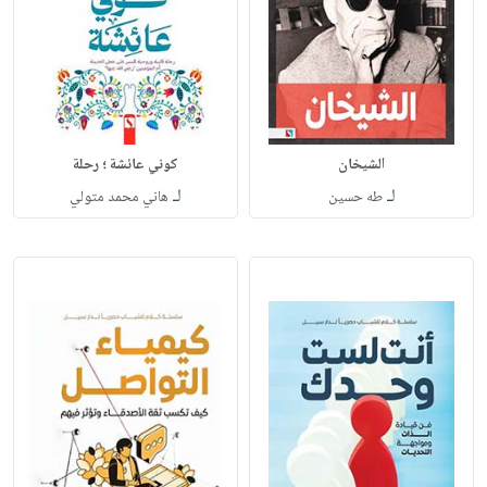
الشيخان
كوني عائشة ؛ رحلة
لـ
لـ
طه حسين
هاني محمد متولي