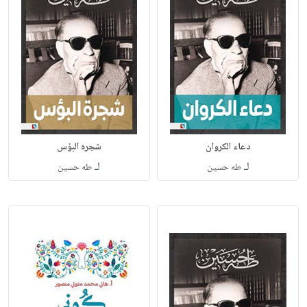
دعاء الكروان
شجره البؤس
لـ
لـ
طه حسين
طه حسين