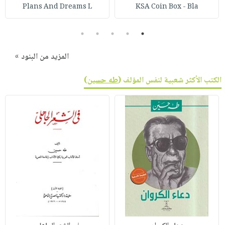
صابون
Plans And Dreams L
KSA Coin Box - Bla
فيديوهات
عربة
أطفال
أسئلة
التسوق
5
4
3
2
1
مناسبات
يتكرر
طرحها
نشرة
المزيد من البنود »
الإصدارات
خدمات
نيل
الكتب الأكثر شعبية لنفس المؤلف (
طه حسين
)
وفرات
انشر
كتابك
تواصل
معنا