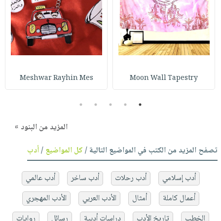
Meshwar Rayhin Mes
Moon Wall Tapestry
5
4
3
2
1
المزيد من البنود »
تصفح المزيد من الكتب في المواضيع التالية /
كل المواضيع
/
أدب
أدب إسلامي
أدب رحلات
أدب ساخر
أدب عالمي
أعمال كاملة
أمثال
الأدب العربي
الأدب المهجري
الخطب
تاريخ الأدب
دراسات أدبية
رسائل
روايات