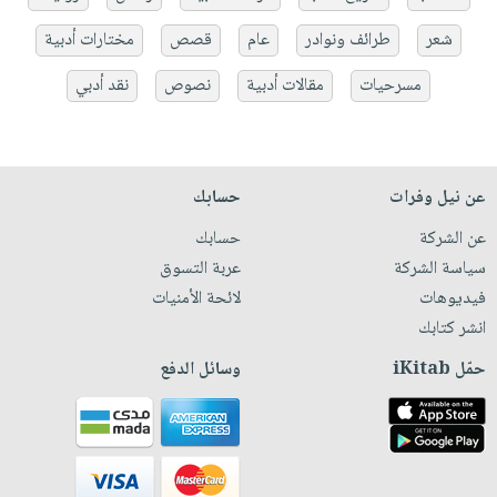
شعر
طرائف ونوادر
عام
قصص
مختارات أدبية
مسرحيات
مقالات أدبية
نصوص
نقد أدبي
عن نيل وفرات
حسابك
عن الشركة
حسابك
سياسة الشركة
عربة التسوق
فيديوهات
لائحة الأمنيات
انشر كتابك
حمّل iKitab
وسائل الدفع