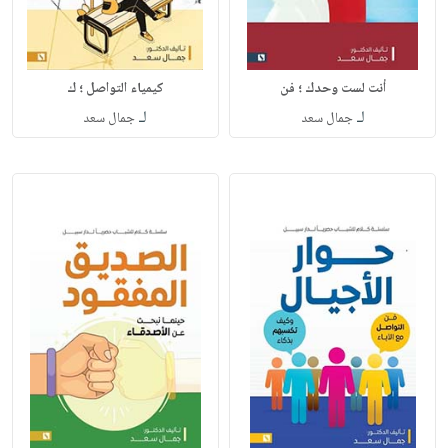
أنت لست وحدك ؛ فن
كيمياء التواصل ؛ ك
لـ
لـ
جمال سعد
جمال سعد