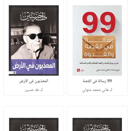
99 رسالة في القصة
المعذبون في الأرض
لـ
لـ
هاني محمد متولي
طه حسين