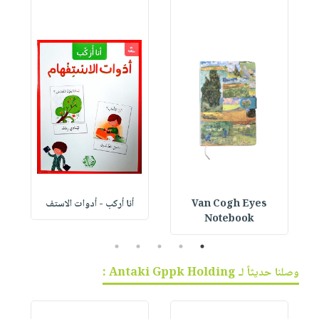
Van Cogh Eyes
أنا أركب - أدوات الاستف
 1
Notebook
5
4
3
2
1
وصلنا حديثاً لـ Antaki Gppk Holding :