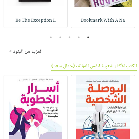
صابون
فيديوهات
عربة
أطفال
أسئلة
التسوق
Be The Exception L
Bookmark With A Na
مناسبات
يتكرر
طرحها
نشرة
5
4
3
2
1
الإصدارات
خدمات
نيل
المزيد من البنود »
وفرات
الكتب الأكثر شعبية لنفس المؤلف (
جمال سعد
)
انشر
كتابك
تواصل
معنا