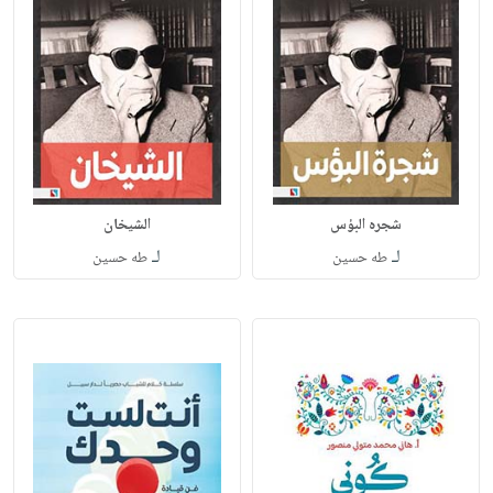
شجره البؤس
الشيخان
لـ
لـ
طه حسين
طه حسين