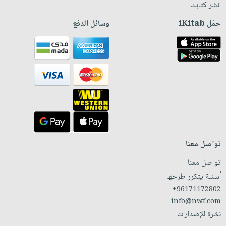
انشر كتابك
حمّل iKitab
وسائل الدفع
تواصل معنا
تواصل معنا
أسئلة يتكرر طرحها
+96171172802
info@nwf.com
نشرة الإصدارات