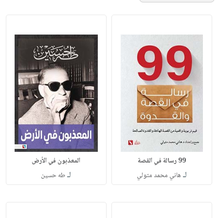
99 رسالة في القصة
المعذبون في الأرض
لـ
لـ
هاني محمد متولي
طه حسين