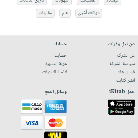
الإسلام
المسيحية
اليهودية
تاريخ الديانات
ديانات أخرى
عام
مقارنات
عن نيل وفرات
حسابك
عن الشركة
حسابك
سياسة الشركة
عربة التسوق
فيديوهات
لائحة الأمنيات
انشر كتابك
حمّل iKitab
وسائل الدفع