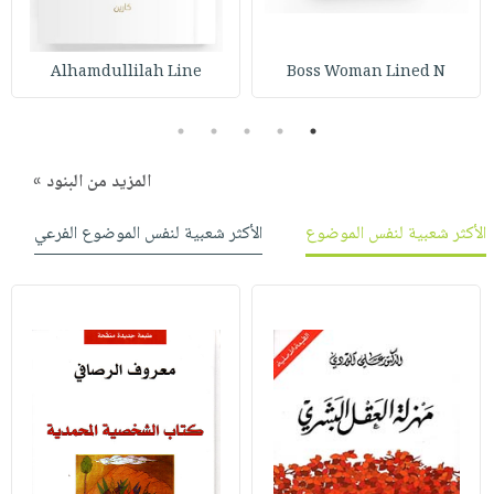
صابون
فيديوهات
عربة
أطفال
أسئلة
التسوق
Alhamdullilah Line
Boss Woman Lined N
مناسبات
يتكرر
طرحها
نشرة
5
4
3
2
1
الإصدارات
خدمات
نيل
المزيد من البنود »
وفرات
الأكثر شعبية لنفس الموضوع
الأكثر شعبية لنفس الموضوع الفرعي
انشر
كتابك
تواصل
معنا