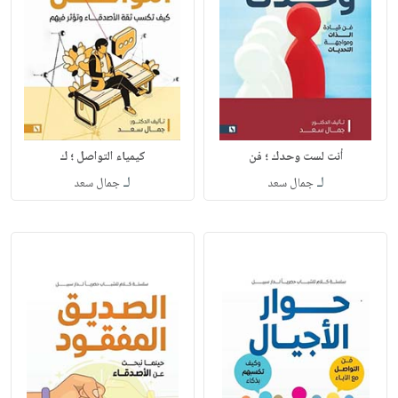
أنت لست وحدك ؛ فن
كيمياء التواصل ؛ ك
لـ
لـ
جمال سعد
جمال سعد