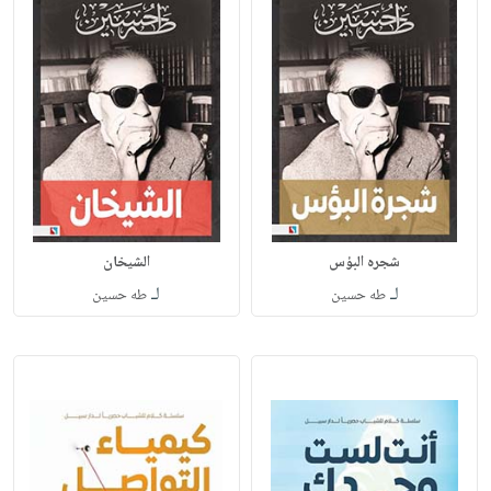
شجره البؤس
الشيخان
لـ
لـ
طه حسين
طه حسين