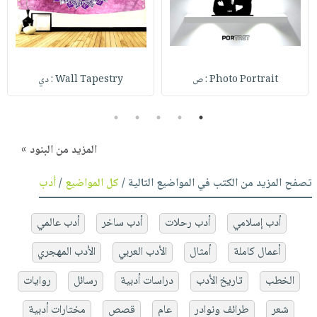
Photo Portrait : ص
Wall Tapestry : دي
5
4
3
2
1
المزيد من البنود »
تصفح المزيد من الكتب في المواضيع التالية /
كل المواضيع
/
أدب
أدب إسلامي
أدب رحلات
أدب ساخر
أدب عالمي
أعمال كاملة
أمثال
الأدب العربي
الأدب المهجري
الخطب
تاريخ الأدب
دراسات أدبية
رسائل
روايات
شعر
طرائف ونوادر
عام
قصص
مختارات أدبية