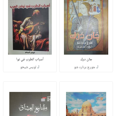
جان درك
أسباب الطرب في نوا
لـ
لـ
جورج برنارد شو
لويس شيخو