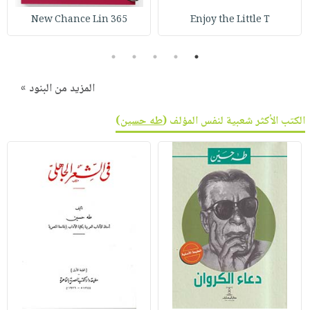
صابون
فيديوهات
عربة
365 New Chance Lin
Enjoy the Little T
أطفال
أسئلة
التسوق
مناسبات
يتكرر
5
4
3
2
1
طرحها
نشرة
المزيد من البنود »
الإصدارات
خدمات
نيل
الكتب الأكثر شعبية لنفس المؤلف (
طه حسين
)
وفرات
انشر
كتابك
تواصل
معنا