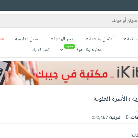
وتية
أطفال وناشئة
متجر الهدايا
وسائل تعليمية
شح
جديد
المطبخ والسفرة
انشر كتابك
؛ الأسرة العلوية
ي
قات:
0
المرتبة:
232,467
قافة