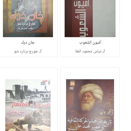
أفيون الشعوب
جان درك
لـ
لـ
عباس محمود العقا
جورج برنارد شو