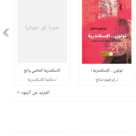
Next
تولون .. الإسكندرية ؛
الاسكندرية الماضي والح
لـ إبراهيم صالح
لـ مكتبة الاسكندرية
المزيد من البنود »