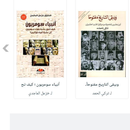
Next
ويبقى التاريخ مفتوحاً،
أنبياء سومريون ؛ كيف تح
لـ تركي الحمد
لـ خزعل الماجدي