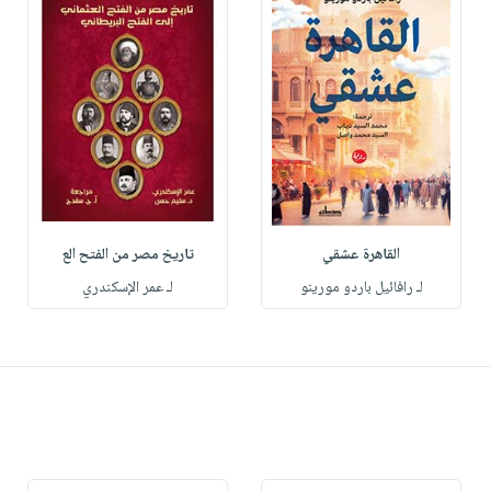
القاهرة عشقي
تاريخ مصر من الفتح الع
لـ رافائيل باردو مورينو
لـ عمر الإسكندري