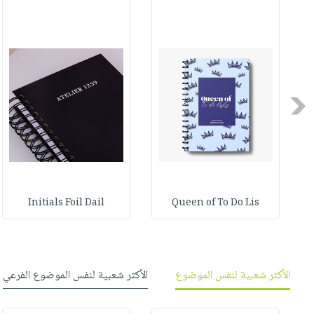
صابون
فيديوهات
عربة
أطفال
أسئلة
التسوق
مناسبات
يتكرر
طرحها
نشرة
الإصدارات
خدمات
Previous
نيل
وفرات
انشر
كتابك
تواصل
Initials Foil Dail
Queen of To Do Lis
معنا
الأكثر شعبية لنفس الموضوع
الأكثر شعبية لنفس الموضوع الفرعي