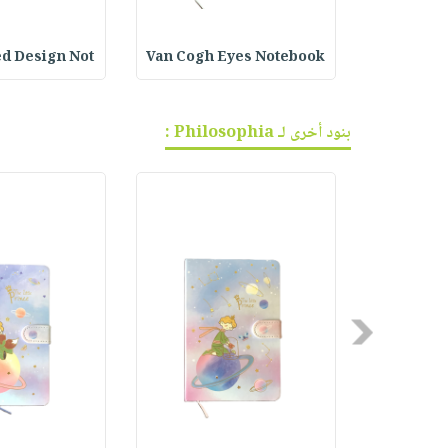
ed Design Not
Van Cogh Eyes Notebook
Leafy P
بنود أخرى لـ Philosophia :
Previous