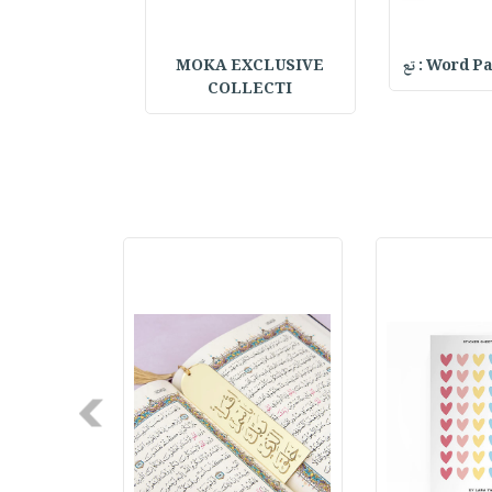
Word : تع
MOKA EXCLUSIVE
al Notebook w
COLLECTI
Next