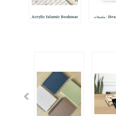
ملصقات
Acrylic Islamic Bookmar
حقيبة مسر
Next