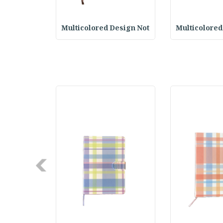
otebook
Multicolored Design Not
Multicolored
Next