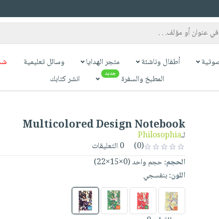
وتية
أطفال وناشئة
متجر الهدايا
وسائل تعليمية
شح
جديد
المطبخ والسفرة
انشر كتابك
Multicolored Design Notebook
لـ
Philosophia
(0)
0 التعليقات
الحجم:
حجم واحد (0×15×22)
اللون:
بنفسجي