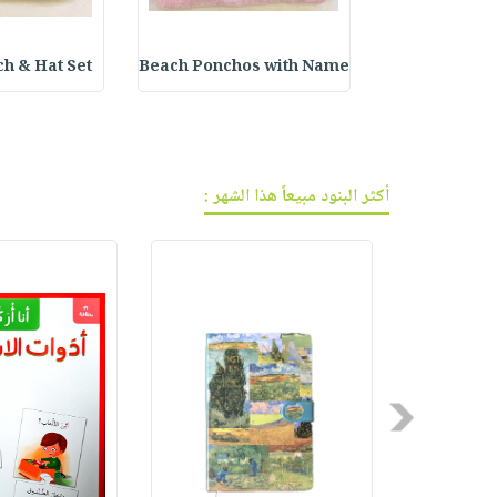
فيديوهات
صابون
عربة
أسئلة
التسوق
أطفال
يتكرر
 & Hat Set :
Beach Ponchos with Name
Love Yoursel
مناسبات
طرحها
نشرة
الإصدارات
خدمات
نيل
وفرات
أكثر البنود مبيعاً هذا الشهر :
انشر
كتابك
تواصل
معنا
Previous