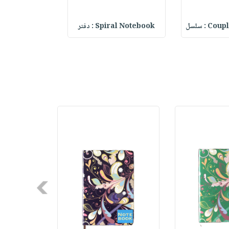
 : سلسل
Spiral Notebook : دفتر
365 New Chance Lined No
Next