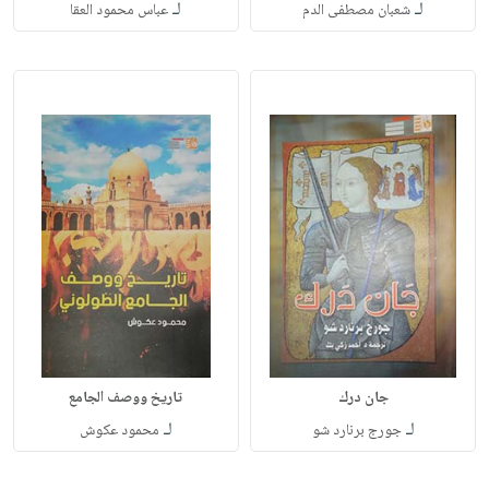
لـ
لـ
شعبان مصطفى الدم
عباس محمود العقا
جان درك
تاريخ ووصف الجامع
لـ
لـ
جورج برنارد شو
محمود عكوش