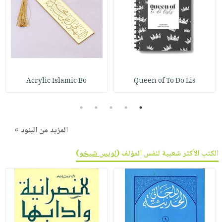
Acrylic Islamic Bo
Queen of To Do Lis
5
4
3
2
1
المزيد من البنود »
الكتب الأكثر شعبية لنفس المؤلف (
لويس شيخو
)