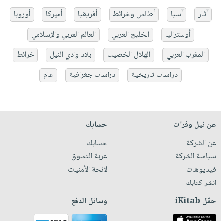
آثار
آسيا
أطالس وخرائط
أفريقيا
أميركا
أوروبا
أوستراليا
الخليج العربي
العالم العربي والإسلامي
المغرب العربي
الهلال الخصيب
بلاد وادي النيل
خرائط
دراسات تاريخية
دراسات جغرافية
عام
عن نيل وفرات
حسابك
عن الشركة
حسابك
سياسة الشركة
عربة التسوق
فيديوهات
لائحة الأمنيات
انشر كتابك
حمّل iKitab
وسائل الدفع